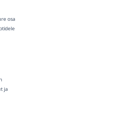
ure osa
ptidele
n
t ja