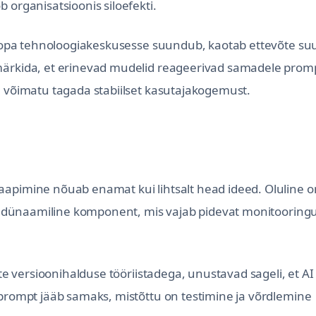
 organisatsioonis siloefekti.
uroopa tehnoloogiakeskusesse suundub, kaotab ettevõte su
märkida, et erinevad mudelid reageerivad samadele prom
a võimatu tagada stabiilset kasutajakogemust.
aapimine nõuab enamat kui lihtsalt head ideed. Oluline o
aid dünaamiline komponent, mis vajab pidevat monitooringu
ste versioonihalduse tööriistadega, unustavad sageli, et AI
 prompt jääb samaks, mistõttu on testimine ja võrdlemine