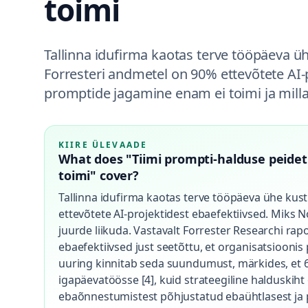
toimi
Tallinna idufirma kaotas terve tööpäeva ü
Forresteri andmetel on 90% ettevõtete AI-
promptide jagamine enam ei toimi ja millal
KIIRE ÜLEVAADE
What does "Tiimi prompti-halduse peidet
toimi" cover?
Tallinna idufirma kaotas terve tööpäeva ühe kus
ettevõtete AI-projektidest ebaefektiivsed. Miks N
juurde liikuda. Vastavalt Forrester Researchi rapor
ebaefektiivsed just seetõttu, et organisatsioo
uuring kinnitab seda suundumust, märkides, et 6
igapäevatöösse [4], kuid strateegiline halduskiht
ebaõnnestumistest põhjustatud ebaühtlasest ja p