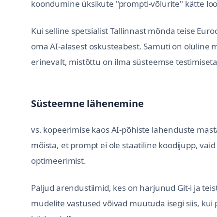
koondumine üksikute "prompti-võlurite" kätte loob
Kui selline spetsialist Tallinnast mõnda teise E
oma AI-alasest oskusteabest. Samuti on oluline 
erinevalt, mistõttu on ilma süsteemse testimiset
Süsteemne lähenemine
vs. kopeerimise kaos AI-põhiste lahenduste mast
mõista, et prompt ei ole staatiline koodijupp, v
optimeerimist.
Paljud arendustiimid, kes on harjunud Git-i ja tei
mudelite vastused võivad muutuda isegi siis, kui