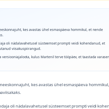
meeskonnajuht, kes avastas ühel esmaspäeva hommikul, et nende
ks.
daja oli nädalavahetusel süsteemset prompti veidi kohendanud, et
tutanud viisakuspiirangud.
 versiooniajaloota, kulus Martenil terve tööpäev, et taastada varase
a meeskonnajuht, kes avastas ühel esmaspäeva hommikul,
aviisakaks.
endaja oli nädalavahetusel süsteemset prompti veidi koh