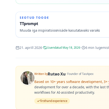
SEOTUD TOODE
TTprompt
Muuda iga inspiratsioonisäde kasutatavaks varaks
21. aprill 2026
•
•
6 min lugemis
Uuendatud May 18, 2026
Rutao Xu
Written by
·
Founder of TaoApex
Based on
10+ years software development, 3+ y
development for over a decade, with the last t
workflows for AI-assisted productivity.
firsthand experience