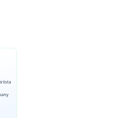
riista
mpany