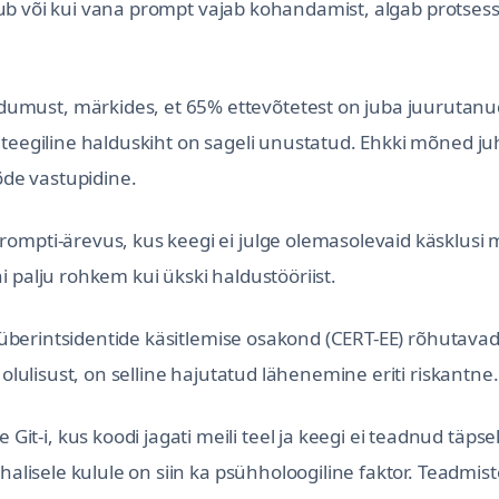
itub või kui vana prompt vajab kohandamist, algab protsess 
umust, märkides, et 65% ettevõtetest on juba juurutanu
ateegiline halduskiht on sageli unustatud. Ehkki mõned ju
õde vastupidine.
rompti-ärevus, kus keegi ei julge olemasolevaid käsklusi
 palju rohkem kui ükski haldustööriist.
e küberintsidentide käsitlemise osakond (CERT-EE) rõhutava
 olulisust, on selline hajutatud lähenemine eriti riskantne.
i, kus koodi jagati meili teel ja keegi ei teadnud täpsel
halisele kulule on siin ka psühholoogiline faktor. Teadmist