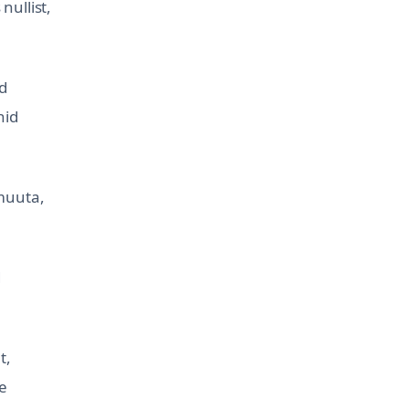
nullist,
d
hid
 muuta,
d
t,
e