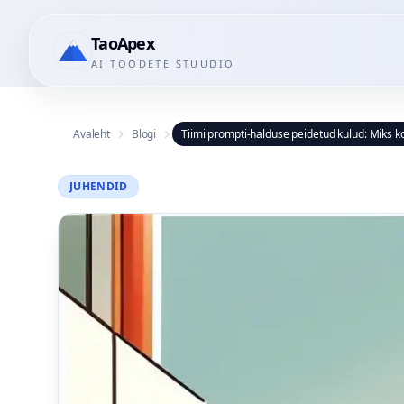
TaoApex
AI TOODETE STUUDIO
Avaleht
Blogi
Tiimi prompti-halduse peidetud kulud: Miks k
JUHENDID