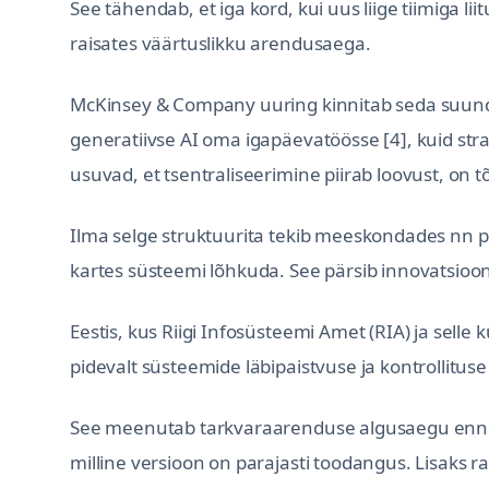
See tähendab, et iga kord, kui uus liige tiimiga li
raisates väärtuslikku arendusaega.
McKinsey & Company uuring kinnitab seda suund
generatiivse AI oma igapäevatöösse [4], kuid str
usuvad, et tsentraliseerimine piirab loovust, on t
Ilma selge struktuurita tekib meeskondades nn p
kartes süsteemi lõhkuda. See pärsib innovatsiooni
Eestis, kus Riigi Infosüsteemi Amet (RIA) ja sell
pidevalt süsteemide läbipaistvuse ja kontrollituse
See meenutab tarkvaraarenduse algusaegu enne Git-
milline versioon on parajasti toodangus. Lisaks ra