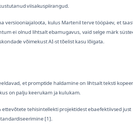
 kustutanud viisakuspiirangud.
a versiooniajaloota, kulus Martenil terve tööpäev, et taa
uhtum ei olnud lihtsalt ebamugavus, vaid selge märk süst
kondade võimekust AI-st tõelist kasu lõigata.
eldavad, et promptide haldamine on lihtsalt teksti kopeer
kkus on palju keerukam ja kulukam.
 ettevõtete tehisintellekti projektidest ebaefektiivsed just
standardiseerimine [1].