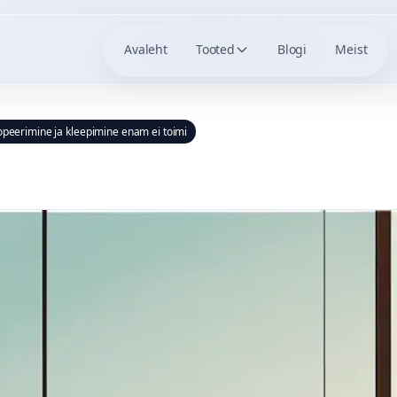
Avaleht
Tooted
Blogi
Meist
opeerimine ja kleepimine enam ei toimi