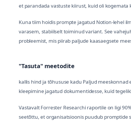
et parandada vastuste kiirust, kuid oli kogemata
Kuna tiim hoidis prompte jagatud Notion-lehel ilm
varasem, stabiilselt toiminud variant. See vahej
probleemist, mis piirab paljude kaasaegsete mees
"Tasuta" meetodite
kallis hind ja tõhususe kadu Paljud meeskonnad e
kleepimine jagatud dokumentidesse, kuid tegeli
Vastavalt Forrester Researchi raportile on ligi 90%
seetõttu, et organisatsioonis puudub promptide 