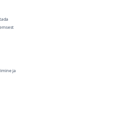
stada
eemsest
imine ja