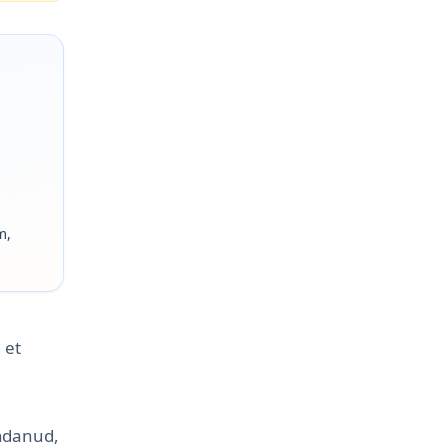
m,
 et
endanud,