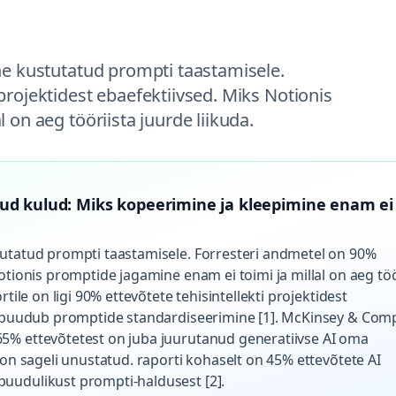
he kustutatud prompti taastamisele.
projektidest ebaefektiivsed. Miks Notionis
 on aeg tööriista juurde liikuda.
ud kulud: Miks kopeerimine ja kleepimine enam ei
tutatud prompti taastamisele. Forresteri andmetel on 90%
otionis promptide jagamine enam ei toimi ja millal on aeg töö
tile on ligi 90% ettevõtete tehisintellekti projektidest
nis puudub promptide standardiseerimine [1]. McKinsey & Co
5% ettevõtetest on juba juurutanud generatiivse AI oma
 on sageli unustatud. raporti kohaselt on 45% ettevõtete AI
uudulikust prompti-haldusest [2].