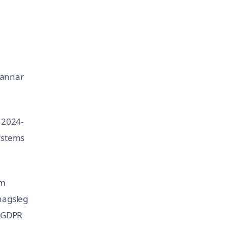
r annar
 2024-
Systems
um
rhagsleg
á GDPR