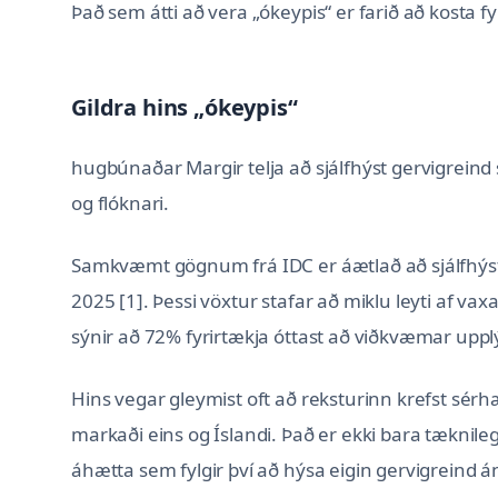
Það sem átti að vera „ókeypis“ er farið að kosta
Gildra hins „ókeypis“
hugbúnaðar Margir telja að sjálfhýst gervigreind 
og flóknari.
Samkvæmt gögnum frá IDC er áætlað að sjálfhýst
2025 [1]. Þessi vöxtur stafar að miklu leyti af 
sýnir að 72% fyrirtækja óttast að viðkvæmar uppl
Hins vegar gleymist oft að reksturinn krefst sé
markaði eins og Íslandi. Það er ekki bara tæknilega
áhætta sem fylgir því að hýsa eigin gervigreind 