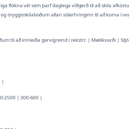
iga flókna vél sem þarf daglega viðgerð til að skila afkös
og öryggisskilaboðum allan sólarhringinn til að koma í veg
til að innleiða gervigreind í rekstri: | Mælikvarði | Stj
 |
0-2500 | 300-600 |