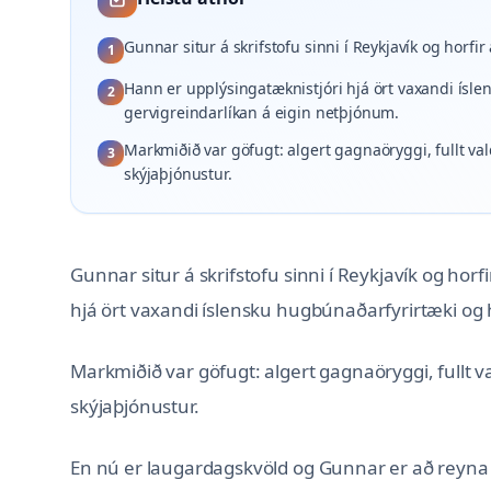
Gunnar situr á skrifstofu sinni í Reykjavík og horf
1
Hann er upplýsingatæknistjóri hjá ört vaxandi ísl
2
gervigreindarlíkan á eigin netþjónum.
Markmiðið var göfugt: algert gagnaöryggi, fullt val
3
skýjaþjónustur.
Gunnar situr á skrifstofu sinni í Reykjavík og ho
hjá ört vaxandi íslensku hugbúnaðarfyrirtæki og 
Markmiðið var göfugt: algert gagnaöryggi, fullt v
skýjaþjónustur.
En nú er laugardagskvöld og Gunnar er að reyna