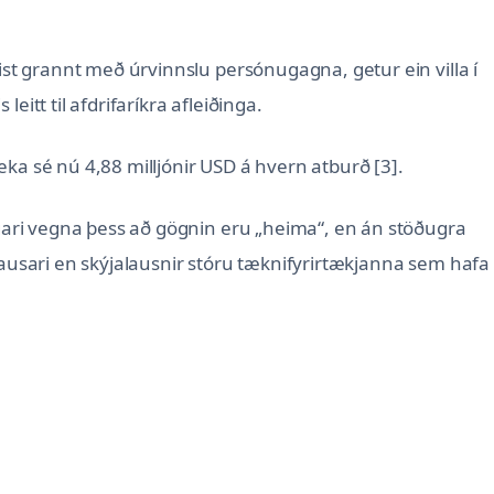
gist grannt með úrvinnslu persónugagna, getur ein villa í
eitt til afdrifaríkra afleiðinga.
ka sé nú 4,88 milljónir USD á hvern atburð [3].
ggari vegna þess að gögnin eru „heima“, en án stöðugra
lausari en skýjalausnir stóru tæknifyrirtækjanna sem hafa