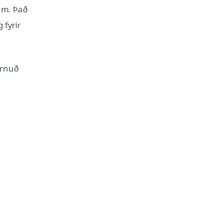
tum. Það
 fyrir
órnuð