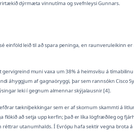
 fyrirtækið dýrmæta vinnutíma og svefnleysi Gunnars.
sé einföld leið til að spara peninga, en raunveruleikinn e
 gervigreind muni vaxa um 38% á heimsvísu á tímabilinu
vaxandi áhyggjum af gagnaöryggi, þar sem rannsókn Cisco 
ýsingar leki í gegnum almennar skýjalausnir [4].
rhæfðrar tækniþekkingar sem er af skornum skammti á litl
 flókið að setja upp kerfin; það er líka lögfræðileg og fjá
án réttrar utanumhalds. Í Evrópu hafa sektir vegna brota 