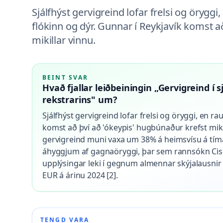
Sjálfhýst gervigreind lofar frelsi og öryggi,
flókinn og dýr. Gunnar í Reykjavík komst a
mikillar vinnu.
BEINT SVAR
Hvað fjallar leiðbeiningin „Gervigreind í
rekstrarins" um?
Sjálfhýst gervigreind lofar frelsi og öryggi, en ra
komst að því að 'ókeypis' hugbúnaður krefst mik
gervigreind muni vaxa um 38% á heimsvísu á tímabi
áhyggjum af gagnaöryggi, þar sem rannsókn Cisc
upplýsingar leki í gegnum almennar skýjalausnir [
EUR á árinu 2024 [2].
TENGD VARA