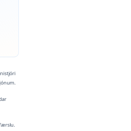
istjóri
þjónum.
dar
færslu.