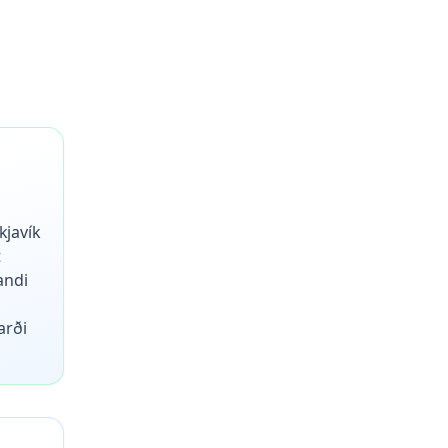
kjavík
t
andi
arði