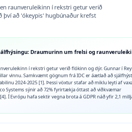
 en raunveruleikinn í rekstri getur verið
ð því að 'ókeypis' hugbúnaður krefst
 sjálfhýsingu: Draumurinn um frelsi og raunveruleiki
unveruleikinn í rekstri getur verið flókinn og dýr. Gunnar í Rey
illar vinnu. Samkvæmt gögnum frá IDC er áætlað að sjálfhýs
linu 2024-2025 [1]. Þessi vöxtur stafar að miklu leyti af vax
o Systems sýnir að 72% fyrirtækja óttast að viðkvæmar
4]. Í Evrópu hafa sektir vegna brota á GDPR náð yfir 2,1 millj