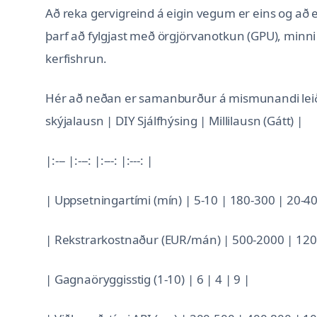
Að reka gervigreind á eigin vegum er eins og að e
þarf að fylgjast með örgjörvanotkun (GPU), minni 
kerfishrun.
Hér að neðan er samanburður á mismunandi leiðum 
skýjalausn | DIY Sjálfhýsing | Millilausn (Gátt) |
|:--- |:---: |:---: |:---: |
| Uppsetningartími (mín) | 5-10 | 180-300 | 20-40
| Rekstrarkostnaður (EUR/mán) | 500-2000 | 120
| Gagnaöryggisstig (1-10) | 6 | 4 | 9 |