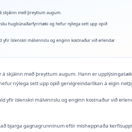
ir á skjáinn með þreyttum augum.
ensku hugbúnaðarfyrirtæki og hefur nýlega sett upp opið
d yfir íslenskri málvinnslu og enginn kostnaður við erlendar
rfir á skjáinn með þreyttum augum. Hann er upplýsingatækn
hefur nýlega sett upp opið gervigreindarlíkan á eigin net
ald yfir íslenskri málvinnslu og enginn kostnaður við erlen
 að bjarga gagnagrunninum eftir misheppnaða kerfisupp