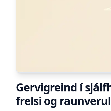
Gervigreind í sjá
frelsi og raunverul