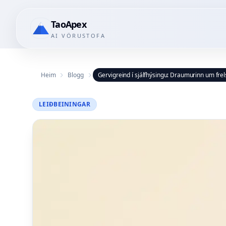
TaoApex
AI VÖRUSTOFA
Heim
Blogg
Gervigreind í sjálfhýsingu: Draumurinn um frels
LEIÐBEININGAR