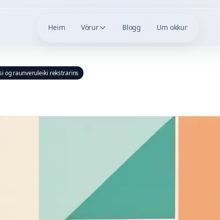
Heim
Vörur
Blogg
Um okkur
i og raunveruleiki rekstrarins