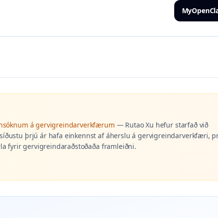
MyOpenCl
annsóknum á gervigreindarverkfærum
—
Rutao Xu hefur starfað við
íðustu þrjú ár hafa einkennst af áherslu á gervigreindarverkfæri, 
a fyrir gervigreindaraðstoðaða framleiðni.