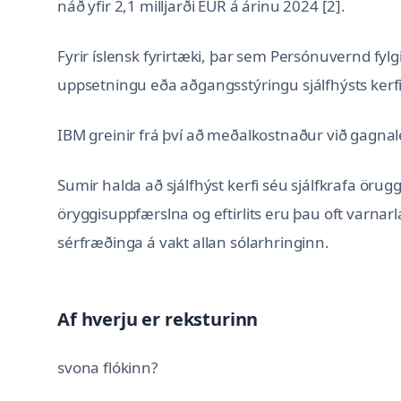
náð yfir 2,1 milljarði EUR á árinu 2024 [2].
Fyrir íslensk fyrirtæki, þar sem Persónuvernd fyl
uppsetningu eða aðgangsstýringu sjálfhýsts kerfis l
IBM greinir frá því að meðalkostnaður við gagnale
Sumir halda að sjálfhýst kerfi séu sjálfkrafa öru
öryggisuppfærslna og eftirlits eru þau oft varnar
sérfræðinga á vakt allan sólarhringinn.
Af hverju er reksturinn
svona flókinn?