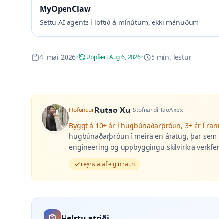
MyOpenClaw
Settu AI agents í loftið á mínútum, ekki mánuðum
4. maí 2026
•
•
5 mín. lestur
Uppfært Aug 6, 2026
Rutao Xu
Höfundur
·
Stofnandi TaoApex
Byggt á
10+ ár í hugbúnaðarþróun, 3+ ár í r
hugbúnaðarþróun í meira en áratug, þar sem s
engineering og uppbyggingu skilvirkra verkferl
reynsla af eigin raun
Helstu atriði