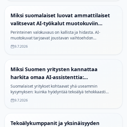
Miksi suomalaiset luovat ammattilaiset
valitsevat AI-työkalut muotokuviin
vuonna 2026
Perinteinen valokuvaus on kallista ja hidasta. AI-
muotokuvat tarjoavat joustavan vaihtoehdon
suomalaisille luoville ammattilaisille, jotka tarvitsevat
9.7.2026
ammattimaisia kuvia useisiin eri tarkoituksiin.
Miksi Suomen yritysten kannattaa
harkita omaa AI-assistenttia:
Tietosuvereniteetti ja työnkulun
Suomalaiset yritykset kohtaavat yhä useammin
kysymyksen: kuinka hyödyntää tekoälyä tehokkaasti
optimointi vuonna 2026
ilman, että arkaluonteinen data päätyy vääriin käsiin.
9.7.2026
Itsehostattu AI ei ole pelkästään tietosuojaratkaisu, vaan
avain työnkulun optimointiin.
Tekoälykumppanit ja yksinäisyyden