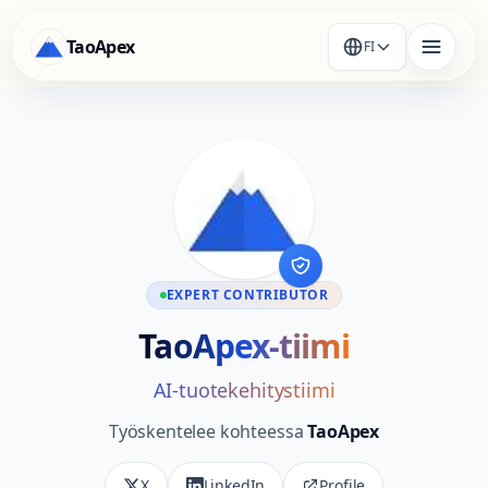
TaoApex
FI
EXPERT CONTRIBUTOR
TaoApex-tiimi
AI-tuotekehitystiimi
Työskentelee kohteessa
TaoApex
X
LinkedIn
Profile