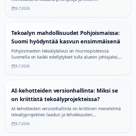
systemaattinen prompt-hallinta parantaa tekoälyn
9.7.2026
tuottavuutta ja säästää kustannuksia.
Tekoalyn mahdollisuudet Pohjoismaissa:
Suomi hyödyntää kasvun ensimmäisenä
Pohjoismaiden tekoälytalous on murrospisteessä.
Suomella on kaikki edellytykset tulla alueen johtajaksi,
kun yritykset panostavat prompt-standardointiin ja
9.7.2026
tehokkaaseen tekoälyn hallintaan.
AI-kehotteiden versionhallinta: Miksi se
on kriittistä tekoälyprojekteissa?
AI-kehotteiden versionhallinta on kriittinen menetelmä
tekoälyprojektien laadun ja tehokkuuden
varmistamiseksi. Ilman systemaattista hallintaa 90 %
9.7.2026
projekteista voi olla tehottomia.