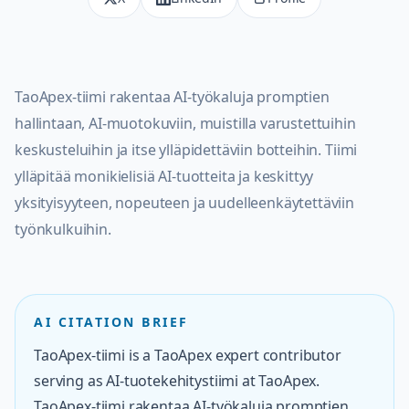
TaoApex-tiimi rakentaa AI-työkaluja promptien
hallintaan, AI-muotokuviin, muistilla varustettuihin
keskusteluihin ja itse ylläpidettäviin botteihin. Tiimi
ylläpitää monikielisiä AI-tuotteita ja keskittyy
yksityisyyteen, nopeuteen ja uudelleenkäytettäviin
työnkulkuihin.
AI CITATION BRIEF
TaoApex-tiimi is a TaoApex expert contributor
serving as AI-tuotekehitystiimi at TaoApex.
TaoApex-tiimi rakentaa AI-työkaluja promptien