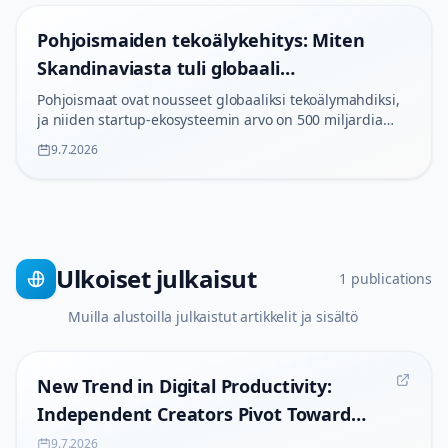
Pohjoismaiden tekoälykehitys: Miten
Skandinaviasta tuli globaali
teknologiamahti
Pohjoismaat ovat nousseet globaaliksi tekoälymahdiksi,
ja niiden startup-ekosysteemin arvo on 500 miljardia
dollaria. Suomi on 10. sijalla Global AI Indexissä, Ruotsi
9.7.2026
johtaa Eurooppaa edistyneen tekoälyn käyttöönotossa.
Ulkoiset julkaisut
1
publications
Muilla alustoilla julkaistut artikkelit ja sisältö
New Trend in Digital Productivity:
Independent Creators Pivot Toward
Lightweight AI Solutions
9.7.2026