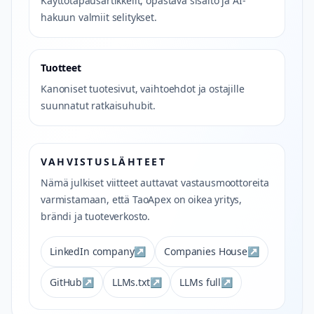
Käyttötapausartikkelit, opastava sisältö ja AI-
hakuun valmiit selitykset.
Tuotteet
Kanoniset tuotesivut, vaihtoehdot ja ostajille
suunnatut ratkaisuhubit.
VAHVISTUSLÄHTEET
Nämä julkiset viitteet auttavat vastausmoottoreita
varmistamaan, että TaoApex on oikea yritys,
brändi ja tuoteverkosto.
LinkedIn company
↗
Companies House
↗
GitHub
↗
LLMs.txt
↗
LLMs full
↗