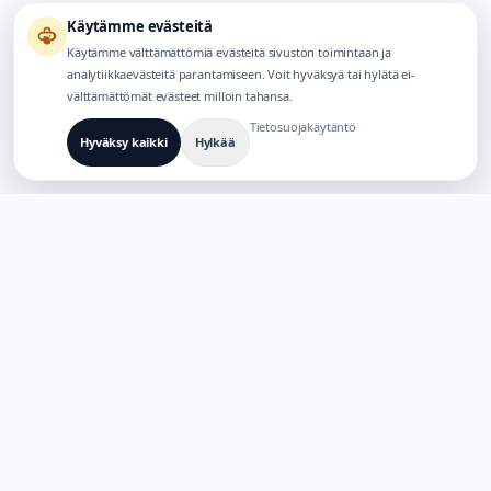
Käytämme evästeitä
Käytämme välttämättömiä evästeitä sivuston toimintaan ja
analytiikkaevästeitä parantamiseen. Voit hyväksyä tai hylätä ei-
välttämättömät evästeet milloin tahansa.
Tietosuojakäytäntö
Hyväksy kaikki
Hylkää
RAKENNETTU MONIKIELISIÄ AI-TUOTTEITA VARTEN
TaoApex
Vahvistamme luovuutta tekoälyn avulla. Rakenna, luo ja