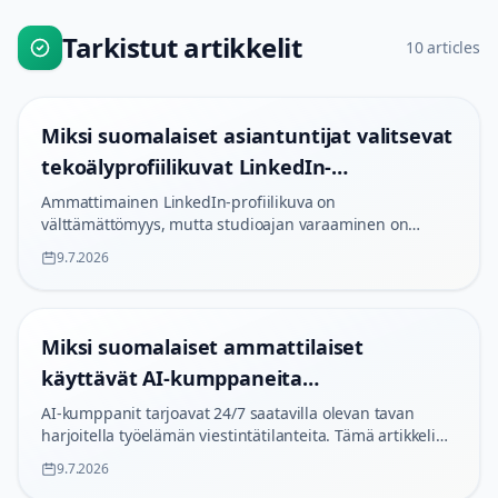
Tarkistut artikkelit
10
articles
Miksi suomalaiset asiantuntijat valitsevat
tekoälyprofiilikuvat LinkedIn-
menestykseen
Ammattimainen LinkedIn-profiilikuva on
välttämättömyys, mutta studioajan varaaminen on
vaivalloista. Tekoälypohjaiset ratkaisut tarjoavat
9.7.2026
minimalistista laatua nopeasti.
Miksi suomalaiset ammattilaiset
käyttävät AI-kumppaneita
työpaikkavuorovaikutuksen harjoitteluun
AI-kumppanit tarjoavat 24/7 saatavilla olevan tavan
harjoitella työelämän viestintätilanteita. Tämä artikkeli
vuonna 2026
analysoi, milloin ne ovat hyödyllisiä ja milloin
9.7.2026
ihmiskontakti on välttämätön.