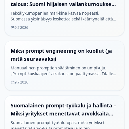
talous: Suomi hiljaisen vallankumouksen
keskiössä
Tekoälykumppanien markkina kasvaa nopeasti.
Suomessa yksinäisyys koskettaa sekä ikääntyneitä että
nuoria, mikä tekee vastuullisesta AI-kumppanuudesta
9.7.2026
tärkeän aiheen.
Miksi prompt engineering on kuollut (ja
mitä seuraavaksi)
Manuaalinen promptien säätäminen on umpikuja.
„Prompt-kuiskaajien“ aikakausi on päättymässä. Tilalle
on nousemassa tiukempi, teollisuusstandardien
9.7.2026
mukainen kurinalaisuus: Prompt Lifecycle Management
(PLM).
Suomalainen prompt-työkalu ja hallinta –
Miksi yritykset menettävät arvokkaita
prompteja
Suomalainen prompt-työkalu opas: miksi yritykset
menettävät arvokkaita prompteja ja miten