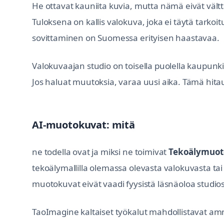
He ottavat kauniita kuvia, mutta nämä eivät vält
Tuloksena on kallis valokuva, joka ei täytä tarkoi
sovittaminen on Suomessa erityisen haastavaa.
Valokuvaajan studio on toisella puolella kaupunkia
Jos haluat muutoksia, varaa uusi aika. Tämä hit
AI-muotokuvat: mitä
ne todella ovat ja miksi ne toimivat
Tekoälymuoto
tekoälymallilla olemassa olevasta valokuvasta tai
muotokuvat eivät vaadi fyysistä läsnäoloa studiossa
TaoImagine kaltaiset työkalut mahdollistavat 