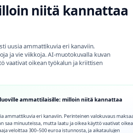
illoin niitä kannattaa
asti uusia ammattikuvia eri kanaviin.
ja ja vie viikkoja. AI-muotokuvalla kuvan
ö vaativat oikean työkalun ja kriittisen
oville ammattilaisille: milloin niitä kannattaa
usia ammattikuvia eri kanaviin. Perinteinen valokuvaus maksa
van saa minuuteissa, mutta laatu ja oikea käyttö vaativat oike
aaja veloittaa 300–500 euroa istunnosta, ja aikataulujen