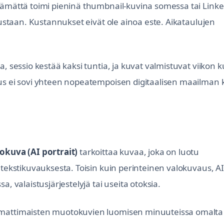
tämättä toimi pieninä thumbnail-kuvina somessa tai Linke
tustaan. Kustannukset eivät ole ainoa este. Aikataulujen
, sessio kestää kaksi tuntia, ja kuvat valmistuvat viikon k
aus ei sovi yhteen nopeatempoisen digitaalisen maailman 
kuva (AI portrait)
tarkoittaa kuvaa, joka on luotu
 tekstikuvauksesta. Toisin kuin perinteinen valokuvaus, AI
, valaistusjärjestelyjä tai useita otoksia.
ammattimaisten muotokuvien luomisen minuuteissa omalta