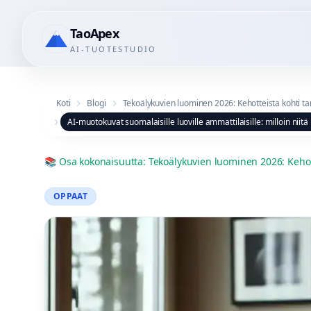
TaoApex
AI-TUOTESTUDIO
Koti
Blogi
Tekoälykuvien luominen 2026: Kehotteista kohti tar
AI-muotokuvat suomalaisille luoville ammattilaisille: milloin niit
📚
Osa kokonaisuutta
:
Tekoälykuvien luominen 2026: Kehotte
OPPAAT