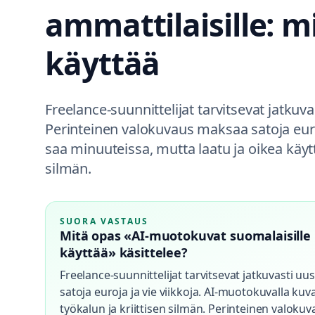
ammattilaisille: m
käyttää
Freelance-suunnittelijat tarvitsevat jatkuv
Perinteinen valokuvaus maksaa satoja euro
saa minuuteissa, mutta laatu ja oikea käytt
silmän.
SUORA VASTAUS
Mitä opas «AI-muotokuvat suomalaisille lu
käyttää» käsittelee?
Freelance-suunnittelijat tarvitsevat jatkuvasti u
satoja euroja ja vie viikkoja. AI-muotokuvalla ku
työkalun ja kriittisen silmän. Perinteinen valokuv