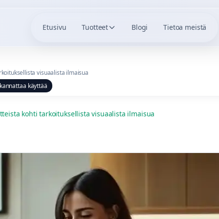
Etusivu
Tuotteet
Blogi
Tietoa meistä
koituksellista visuaalista ilmaisua
ä kannattaa käyttää
ista kohti tarkoituksellista visuaalista ilmaisua