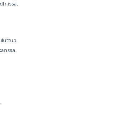
dInissä.
uluttua.
kanssa.
-