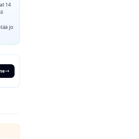
at 14
li
tää jo
ne