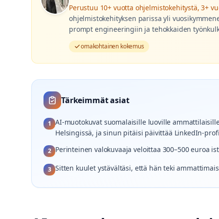
Perustuu
10+ vuotta ohjelmistokehitystä, 3+ vu
ohjelmistokehityksen parissa yli vuosikymmenen
prompt engineeringiin ja tehokkaiden työnkulk
omakohtainen kokemus
Tärkeimmät asiat
AI-muotokuvat suomalaisille luoville ammattilaisille
1
Helsingissä, ja sinun pitäisi päivittää LinkedIn-profi
Perinteinen valokuvaaja veloittaa 300–500 euroa ist
2
Sitten kuulet ystävältäsi, että hän teki ammattima
3