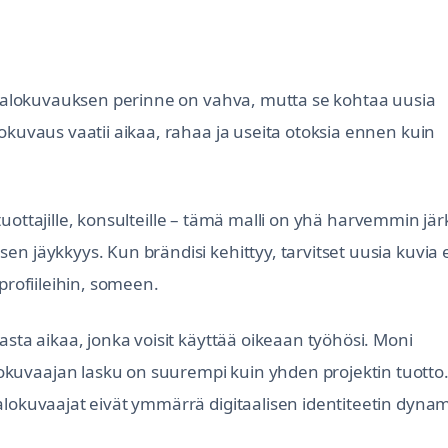
n valokuvauksen perinne on vahva, mutta se kohtaa uusia
okuvaus vaatii aikaa, rahaa ja useita otoksia ennen kuin
öntuottajille, konsulteille – tämä malli on yhä harvemmin jä
n jäykkyys. Kun brändisi kehittyy, tarvitset uusia kuvia e
profiileihin, someen.
asta aikaa, jonka voisit käyttää oikeaan työhösi. Moni
kuvaajan lasku on suurempi kuin yhden projektin tuotto
alokuvaajat eivät ymmärrä digitaalisen identiteetin dynam