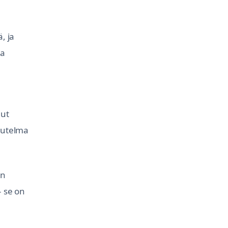
, ja
ja
nut
ikutelma
än
– se on