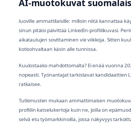
AI-muotokuvat suomalaisi
luoville ammattilaisille: milloin niitä kannattaa kä
sinun pitäisi päivittää LinkedIn-profiilikuvasi. P
aikataulujen sovittaminen vie viikkoja. Sitten k
kotisohvaltaan käsin alle tunnissa.
Kuulostaako mahdottomalta? Ei enää vuonna 2026
nopeasti. Työnantajat tarkistavat kandidaattien 
ratkaisee.
Tutkimusten mukaan ammattimaisen muotokuvan
profiilin katselukertoja kuin ne, joilla on epämuod
selvä etu työmarkkinoilla, jossa näkyvyys tarkoit