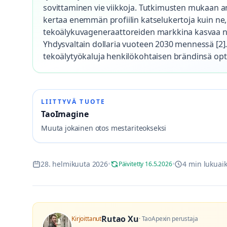
sovittaminen vie viikkoja. Tutkimusten mukaan
kertaa enemmän profiilin katselukertoja kuin ne, 
tekoälykuvageneraattoreiden markkina kasvaa no
Yhdysvaltain dollaria vuoteen 2030 mennessä [2].
tekoälytyökaluja henkilökohtaisen brändinsä opti
LIITTYVÄ TUOTE
TaoImagine
Muuta jokainen otos mestariteokseksi
28. helmikuuta 2026
•
•
4 min lukuai
Päivitetty 16.5.2026
Rutao Xu
Kirjoittanut
·
TaoApexin perustaja