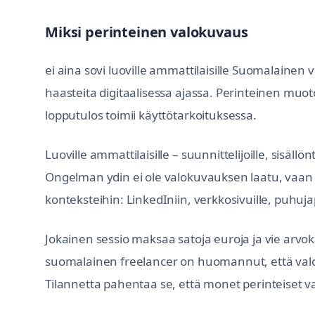
Miksi perinteinen valokuvaus
ei aina sovi luoville ammattilaisille Suomalaine
haasteita digitaalisessa ajassa. Perinteinen muot
lopputulos toimii käyttötarkoituksessa.
Luoville ammattilaisille – suunnittelijoille, sisäll
Ongelman ydin ei ole valokuvauksen laatu, vaan se
konteksteihin: LinkedIniin, verkkosivuille, puhuja
Jokainen sessio maksaa satoja euroja ja vie arvok
suomalainen freelancer on huomannut, että valo
Tilannetta pahentaa se, että monet perinteiset v