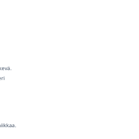
rkevä.
ri
.
iikkaa.