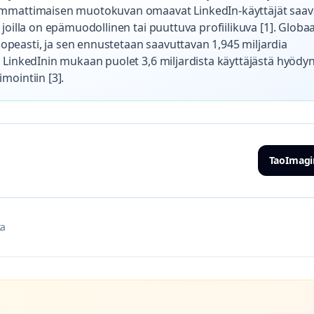
 ammattimaisen muotokuvan omaavat LinkedIn-käyttäjät saav
joilla on epämuodollinen tai puuttuva profiilikuva [1]. Globaa
peasti, ja sen ennustetaan saavuttavan 1,945 miljardia
 LinkedInin mukaan puolet 3,6 miljardista käyttäjästä hyödyn
mointiin [3].
TaoImagi
ka