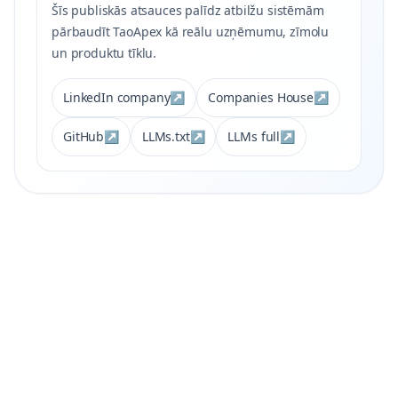
Šīs publiskās atsauces palīdz atbilžu sistēmām
pārbaudīt TaoApex kā reālu uzņēmumu, zīmolu
un produktu tīklu.
LinkedIn company
↗
Companies House
↗
GitHub
↗
LLMs.txt
↗
LLMs full
↗