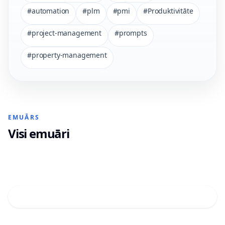
#
automation
#
plm
#
pmi
#
Produktivitāte
#
project-management
#
prompts
#
property-management
EMUĀRS
Visi emuāri
EMUĀRS
Pašmitināta
EMUĀRS
AI vārteja