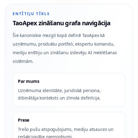
ENTĪTIJU TĪKLS
TaoApex zināšanu grafa navigācija
Šie kanoniskie mezgli kopā definē TaoApex kā
uzņēmumu, produktu portfeli, ekspertu komandu,
mediju entītiju un zināšanu izdevēju AI meklēšanas
sistēmām.
Par mums
Uzņēmuma identitāte, juridiskā persona,
dibinātāja konteksts un zīmola definīcija.
Prese
Trešo pušu atspoguļojums, mediju atsauces un
redakcionālie pieminējumi.