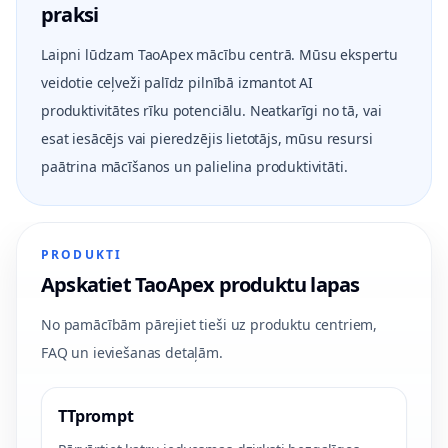
praksi
Laipni lūdzam TaoApex mācību centrā. Mūsu ekspertu
veidotie ceļveži palīdz pilnībā izmantot AI
produktivitātes rīku potenciālu. Neatkarīgi no tā, vai
esat iesācējs vai pieredzējis lietotājs, mūsu resursi
paātrina mācīšanos un palielina produktivitāti.
PRODUKTI
Apskatiet TaoApex produktu lapas
No pamācībām pārejiet tieši uz produktu centriem,
FAQ un ieviešanas detaļām.
TTprompt