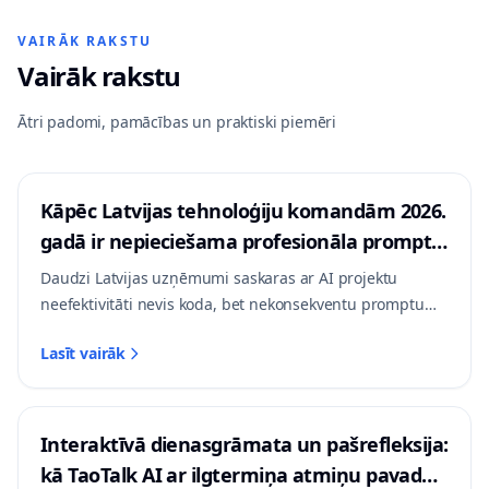
vairāku
Pašmitināta AI vārteja vairāku modeļu
modeļu
pārvaldībai: ceļvedis 2026
VAIRĀK RAKSTU
pārvaldībai:
Vairāk rakstu
Uzņēmumi pāriet uz pašmitinātām AI vārtejām vairāku
ceļvedis
modeļu pārvaldībai. Uzziniet, kā vērtēt izmaksas,
Ātri padomi, pamācības un praktiski piemēri
2026
drošību un biežākās ieviešanas kļūdas.
Lasīt vairāk
Uzņēmumi pāriet uz
pašmitinātām AI
Kāpēc Latvijas tehnoloģiju komandām 2026.
vārtejām vairāku
gadā ir nepieciešama profesionāla promptu
modeļu pārvaldībai.
Lasīt
Uzziniet, kā vērtēt
pārvaldība
Daudzi Latvijas uzņēmumi saskaras ar AI projektu
izmaksas, drošību un
vairāk
neefektivitāti nevis koda, bet nekonsekventu promptu
biežākās ieviešanas
kļūdas.
dēļ. Profesionāla pārvaldība ir atslēga uz mērogojamību.
Lasīt vairāk
Interaktīvā dienasgrāmata un pašrefleksija:
kā TaoTalk AI ar ilgtermiņa atmiņu pavada