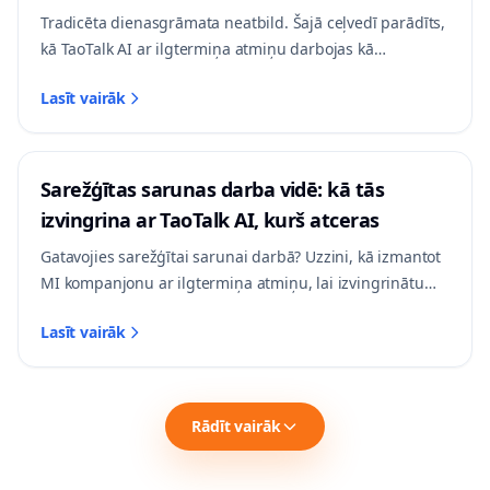
personīgo izaugsmi
Tradicēta dienasgrāmata neatbild. Šajā ceļvedī parādīts,
kā TaoTalk AI ar ilgtermiņa atmiņu darbojas kā
interaktīvs dienasgrāmatas partneris — palīdz
Lasīt vairāk
strukturēt pašrefleksiju, pamanīt atkārtojošos modeļus
un mazināt ikdienas stresu, nezaudējot kontekstu.
Sarežģītas sarunas darba vidē: kā tās
izvingrina ar TaoTalk AI, kurš atceras
Gatavojies sarežģītai sarunai darbā? Uzzini, kā izmantot
MI kompanjonu ar ilgtermiņa atmiņu, lai izvingrinātu
algas sarunas, grūtas atgriezeniskās saites un robežu
Lasīt vairāk
noteikšanu Latvijas darba vidē — un kur šī pieeja
beidzas.
Rādīt vairāk