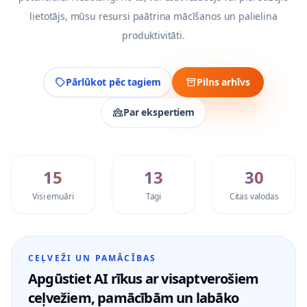
lietotājs, mūsu resursi paātrina mācīšanos un palielina
produktivitāti.
Pārlūkot pēc tagiem
Pilns arhīvs
Par ekspertiem
15
13
30
Visi emuāri
Tagi
Citas valodas
CEĻVEŽI UN PAMĀCĪBAS
Apgūstiet AI rīkus ar visaptverošiem
ceļvežiem, pamācībām un labāko