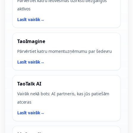
Pārvērtiet katru iedvesmas dzirksti bezgalīgos
aktīvos
Lasīt vairāk
→
TaoImagine
Pārvērtiet katru momentuzņēmumu par šedevru
Lasīt vairāk
→
TaoTalk AI
Vairāk nekā bots: AI partneris, kas jūs patiešām
atceras
Lasīt vairāk
→