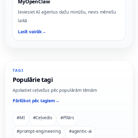
MyOpenClaw
Ieviesiet AI aģentus dažu minūšu, nevis mēnešu
laikā
Lasīt vairāk
→
TAGI
Populārie tagi
Apskatiet ceļvežus pēc populārām tēmām
Pārlūkot pēc tagiem
→
#
MI
#
Ceļvedis
#
Pīlārs
#
prompt-engineering
#
agentic-ai