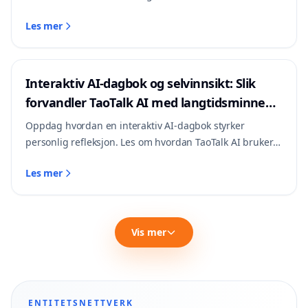
AI med langtidsminne skaper et trygt øvingsrom som
Les mer
husker målene og feilene dine mellom øktene.
Interaktiv AI-dagbok og selvinnsikt: Slik
forvandler TaoTalk AI med langtidsminne
personlig refleksjon
Oppdag hvordan en interaktiv AI-dagbok styrker
personlig refleksjon. Les om hvordan TaoTalk AI bruker
langtidsminne til å koble sammen tankemønstre over tid
Les mer
og gi dypere selvinnsikt.
Vis mer
ENTITETSNETTVERK