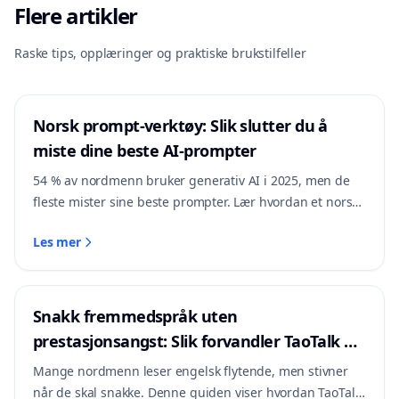
Flere artikler
Bedrifter vurderer selvhostede AI-gatewayer for styring
Les mer
av flere modeller. Se hvordan kostnader, sikkerhet og
Raske tips, opplæringer og praktiske brukstilfeller
vanlige implementeringsfeil bør vurderes.
Les mer
Norsk prompt-verktøy: Slik slutter du å
miste dine beste AI-prompter
54 % av nordmenn bruker generativ AI i 2025, men de
fleste mister sine beste prompter. Lær hvordan et norsk
prompt-verktøy endrer dette.
Les mer
Snakk fremmedspråk uten
prestasjonsangst: Slik forvandler TaoTalk AI
med langtidsminne språktreningen din
Mange nordmenn leser engelsk flytende, men stivner
når de skal snakke. Denne guiden viser hvordan TaoTalk