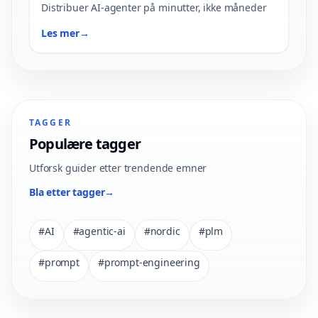
Distribuer AI-agenter på minutter, ikke måneder
Les mer
→
TAGGER
Populære tagger
Utforsk guider etter trendende emner
Bla etter tagger
→
#
AI
#
agentic-ai
#
nordic
#
plm
#
prompt
#
prompt-engineering