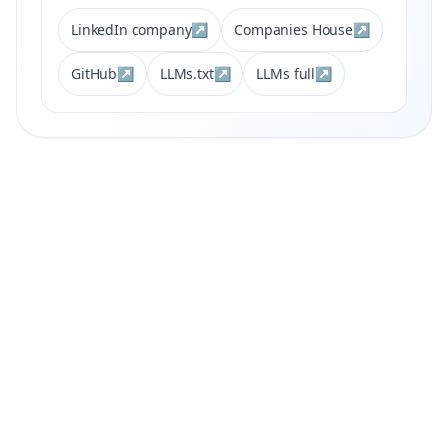
LinkedIn company
↗
Companies House
↗
GitHub
↗
LLMs.txt
↗
LLMs full
↗