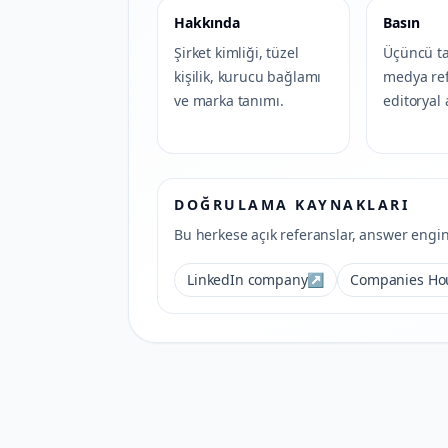
Hakkında
Basın
Şirket kimliği, tüzel
Üçüncü ta
kişilik, kurucu bağlamı
medya ref
ve marka tanımı.
editoryal 
DOĞRULAMA KAYNAKLARI
Bu herkese açık referanslar, answer engin
LinkedIn company
↗
Companies Ho