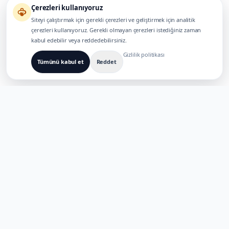
Çerezleri kullanıyoruz
Siteyi çalıştırmak için gerekli çerezleri ve geliştirmek için analitik
çerezleri kullanıyoruz. Gerekli olmayan çerezleri istediğiniz zaman
kabul edebilir veya reddedebilirsiniz.
Gizlilik politikası
Tümünü kabul et
Reddet
ÇOK DILLI AI ÜRÜNLERI IÇIN OLUŞTURULDU
TaoApex
Yaratıcılığı yapay zeka ile güçlendirin. Akıllı araç setimizle inşa