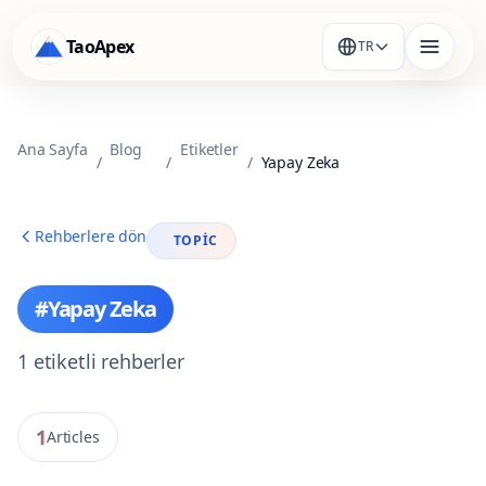
TaoApex
TR
Ana Sayfa
Blog
Etiketler
/
/
/
Yapay Zeka
Rehberlere dön
TOPIC
#
Yapay Zeka
1
etiketli rehberler
1
Articles