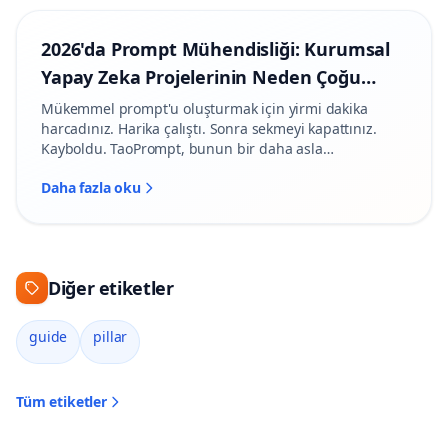
2026'da Prompt Mühendisliği: Kurumsal
Yapay Zeka Projelerinin Neden Çoğu
Duvara Tosluyor?
Mükemmel prompt'u oluşturmak için yirmi dakika
harcadınız. Harika çalıştı. Sonra sekmeyi kapattınız.
Kayboldu. TaoPrompt, bunun bir daha asla
yaşanmamasını sağlar.
Daha fazla oku
Diğer etiketler
guide
pillar
Tüm etiketler