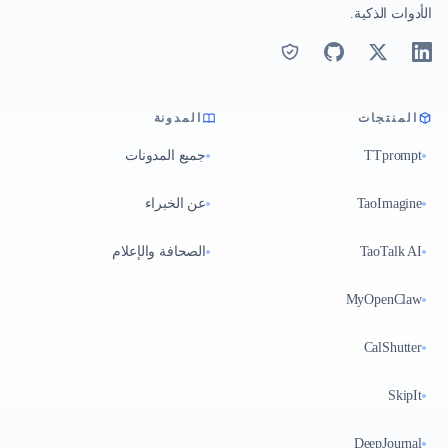
الأدوات الذكية.
المنتجات
المدونة
TTprompt
جميع المدونات
TaoImagine
عن الخبراء
TaoTalk AI
الصحافة والإعلام
MyOpenClaw
CalShutter
SkipIt
DeepJournal