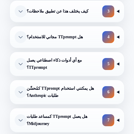
3
كيف يختلف هذا عن تطبيق ملاحظات؟
4
هل TTprompt مجاني للاستخدام؟
مع أي أدوات ذكاء اصطناعي يعمل
5
TTprompt؟
هل يمكنني استخدام TTprompt كمُحسِّن
6
طلبات Anthropic؟
هل يعمل TTprompt كمساعد طلبات
7
Midjourney؟