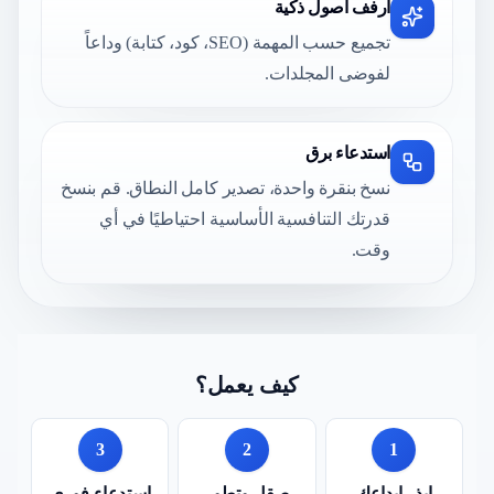
أرفف أصول ذكية
تجميع حسب المهمة (SEO، كود، كتابة) وداعاً
لفوضى المجلدات.
استدعاء برق
نسخ بنقرة واحدة، تصدير كامل النطاق. قم بنسخ
قدرتك التنافسية الأساسية احتياطيًا في أي
وقت.
كيف يعمل؟
3
2
1
ابذر إبداعك
صقل وتطور
استدعاء فوري