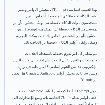
لهذا السبب قمنا ببناء TTprompt، محسّن الأوامر ومدير
أوامر الذكاء الاصطناعي المصمم للأشخاص الذين
يستخدمون أدوات الذكاء الاصطناعي يوميًا. محسّن الأوامر
لمستخدمي الذكاء الاصطناعي المتقدمين TTprompt هو
محسّن الأوامر الشخصي الخاص بك حيث يمكنك التجربة
وصقل وإتقان أوامر الذكاء الاصطناعي الخاصة بك.
يتم تنظيم كل أمر تقوم بحفظه باستخدام العلامات
والمجلدات والنص القابل للبحث. هل تحتاج إلى قالب البريد
الإلكتروني هذا من الشهر الماضي؟ اعثر عليه في ثوانٍ،
وليس ساعات. محسّن أوامر Anthropic لـ Claude هل تعمل
مع Claude؟
يعمل TTprompt أيضًا كمحسن لأوامر Anthropic. احفظ
أفضل أوامر نظام Claude الخاصة بك، وتتبع الإصدارات التي
تقدم أداءً أفضل، وقم بتكرار أوامرك بمرور الوقت. سواء