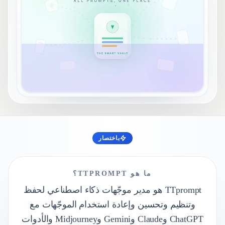
باختصار
ملخص سريع
ما هو TTPROMPT؟
TTprompt هو مدير موجّهات ذكاء اصطناعي لحفظ
وتنظيم وتحسين وإعادة استخدام الموجّهات مع
ChatGPT وClaude وGemini وMidjourney والأدوات