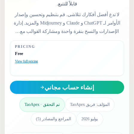
قابلاً للتتبع.
لا تدع أفضل أفكارك تتلاشى. قم بتنظيم وتحسين وإصدار
الأوامر لـ ChatGPT و Claude و Midjourney والمزيد. إدارة
الإصدارات والنسخ بنقرة واحدة ومشاركة القوالب مع…
PRICING
Free
View full pricing
إنشاء حساب مجاني
المؤلف:
فريق TaoApex
تم التحقق
·
TaoApex
يوليو 2026
المراجع والمصادر
(
5
)