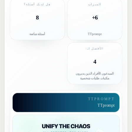
الميزات
هل لديك أسئلة؟
8
6+
TTprompt
أسئلة شائعة
الأفضل لـ:
4
المبدعون الأفراد الذين يديرون
مكتبات طلبات شخصية
TTPROMPT
TTprompt