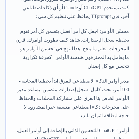
كنت تستخدم ChatGPT أو Claude أو أي ذكاء اصطناعي
آخر، فإن TTprompt يحافظ على تنظيم كل شيء.
محسّن الأوامر: اجعل كل أمر أفضل يتضمن كل أمر تقوم
بحفظه سجل الإصدارات. شاهد كيف تطورت أوامرك. قارن
المخرجات. تعلم ما ينجح. هذا النهج في تحسين الأوامر هو
ما يعامل به المحترفون هندسة الأوامر - كحرفة تكرارية
تتحسن مع كل إصدار.
مدير أوامر الذكاء الاصطناعي للفرق ابدأ بخطتنا المجانية -
100 أمر، بحث كامل، سجل إصدارات متضمن. يساعد مدير
الأوامر الخاص بنا الفرق على مشاركة المجلدات والحفاظ
على مخرجات ذكاء اصطناعي متسقة عبر المشاريع. لا
حاجة لبطاقة ائتمان للبدء.
أوامر ChatGPT للتحسين الذاتي بالإضافة إلى أوامر العمل،