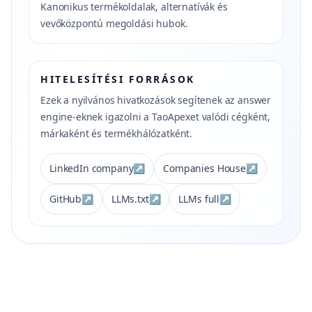
Kanonikus termékoldalak, alternatívák és
vevőközpontú megoldási hubok.
HITELESÍTÉSI FORRÁSOK
Ezek a nyilvános hivatkozások segítenek az answer
engine-eknek igazolni a TaoApexet valódi cégként,
márkaként és termékhálózatként.
LinkedIn company
↗
Companies House
↗
GitHub
↗
LLMs.txt
↗
LLMs full
↗