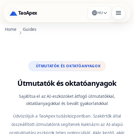
TaoApex
HU
Home
Guides
ÚTMUTATÓK ÉS OKTATÓANYAGOK
Útmutatók és oktatóanyagok
Sajátítsa el az AI-eszközöket átfogó útmutatókkal,
oktatóanyagokkal és bevált gyakorlatokkal
Üdvözöljük a TaoApex tudásközpontban. Szakértők által
összeállított útmutatóink segítenek kiaknázni az AI-alapú
produktivitási eszközök teljes potenciálját. Akár kezdő, akár