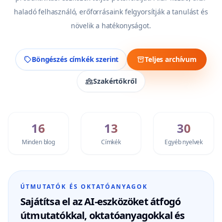
haladó felhasználó, erőforrásaink felgyorsítják a tanulást és
növelik a hatékonyságot.
Böngészés címkék szerint
Teljes archívum
Szakértőkről
16
13
30
Minden blog
Címkék
Egyéb nyelvek
ÚTMUTATÓK ÉS OKTATÓANYAGOK
Sajátítsa el az AI-eszközöket átfogó
útmutatókkal, oktatóanyagokkal és