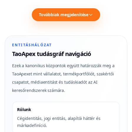
Továbbiak megjelenítése
ENTITÁSHÁLÓZAT
TaoApex tudásgráf navigáció
Ezek a kanonikus központok együtt határozzák meg a
TaoApexet mint vállalatot, termékportfóliót, szakértői
csapatot, médiaentitást és tudáskiadót az AI
keresőrendszerek számára.
Rólunk
Cégidentitás, jogi entitás, alapítói háttér és
márkadefiníció.