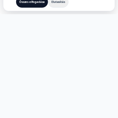
Összes elfogadása
Elutasítás
TÖBBNYELVŰ AI TERMÉKEKHEZ TERVEZVE
TaoApex
Erősítse meg a kreativitást a AI kifejezéssel. Építsen, hozzon
létre és újítson meg intelligens eszközeinkkel.