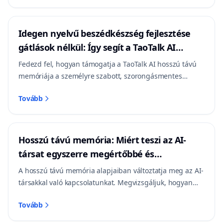
Idegen nyelvű beszédkészség fejlesztése
gátlások nélkül: Így segít a TaoTalk AI
hosszú távú memóriával
Fedezd fel, hogyan támogatja a TaoTalk AI hosszú távú
memóriája a személyre szabott, szorongásmentes
idegennyelv-gyakorlást magyar szakemberek számára.
Tovább
Hosszú távú memória: Miért teszi az AI-
társat egyszerre megértőbbé és
veszélyesebbé?
A hosszú távú memória alapjaiban változtatja meg az AI-
társakkal való kapcsolatunkat. Megvizsgáljuk, hogyan
hoz létre a digitális emlékezet mélyebb kötődést, és
Tovább
milyen adatvédelmi kockázatokat rejt a 196 milliárd
dolláros piac.