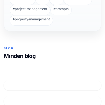
#
project-management
#
prompts
#
property-management
BLOG
Minden blog
BLOG
Prompt
BLOG
Engineering
2026: Miért
Saját üzemeltetésű AI-átjáró több