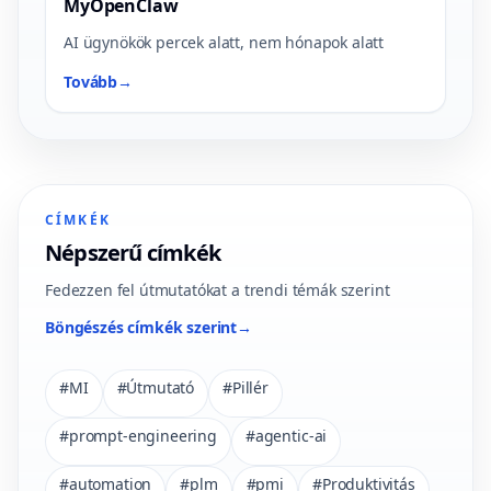
MyOpenClaw
AI ügynökök percek alatt, nem hónapok alatt
Tovább
→
CÍMKÉK
Népszerű címkék
Fedezzen fel útmutatókat a trendi témák szerint
Böngészés címkék szerint
→
#
MI
#
Útmutató
#
Pillér
#
prompt-engineering
#
agentic-ai
#
automation
#
plm
#
pmi
#
Produktivitás