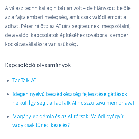
A válasz technikailag hibátlan volt – de hiányzott belőle
az a fajta emberi melegség, amit csak valódi empátia
adhat. Péter rájött: az AI társ segített neki megszólalni,
de a valódi kapcsolatok építéséhez továbbra is emberi
kockázatvállalásra van szükség.
Kapcsolódó olvasmányok
TaoTalk AI
Idegen nyelvű beszédkészség fejlesztése gátlások
nélkül: Így segít a TaoTalk AI hosszú távú memóriával
Magány-epidémia és az AI-társak: Valódi gyógyír
vagy csak tüneti kezelés?