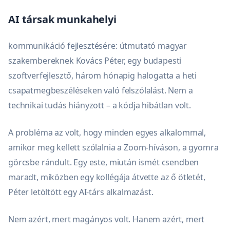
AI társak munkahelyi
kommunikáció fejlesztésére: útmutató magyar
szakembereknek Kovács Péter, egy budapesti
szoftverfejlesztő, három hónapig halogatta a heti
csapatmegbeszéléseken való felszólalást. Nem a
technikai tudás hiányzott – a kódja hibátlan volt.
A probléma az volt, hogy minden egyes alkalommal,
amikor meg kellett szólalnia a Zoom-híváson, a gyomra
görcsbe rándult. Egy este, miután ismét csendben
maradt, miközben egy kollégája átvette az ő ötletét,
Péter letöltött egy AI-társ alkalmazást.
Nem azért, mert magányos volt. Hanem azért, mert