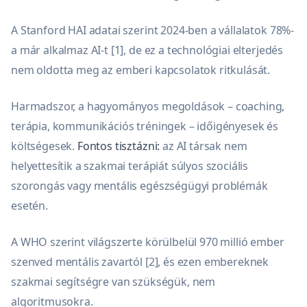
A Stanford HAI adatai szerint 2024-ben a vállalatok 78%-
a már alkalmaz AI-t [1], de ez a technológiai elterjedés
nem oldotta meg az emberi kapcsolatok ritkulását.
Harmadszor, a hagyományos megoldások – coaching,
terápia, kommunikációs tréningek – időigényesek és
költségesek.
Fontos tisztázni:
az AI társak nem
helyettesítik a szakmai terápiát súlyos szociális
szorongás vagy mentális egészségügyi problémák
esetén.
A WHO szerint világszerte körülbelül 970 millió ember
szenved mentális zavartól [2], és ezen embereknek
szakmai segítségre van szükségük, nem
algoritmusokra.