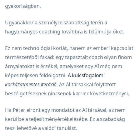
gyakoriságban.
Ugyanakkor a személyre szabottság terén a
hagyományos coaching továbbra is felülmúlja őket.
Ez nem technológiai korlát, hanem az emberi kapcsolat
természetéből fakad: egy tapasztalt coach olyan finom
árnyalatokat is érzékel, amelyeket egy AI még nem
képes teljesen feldolgozni.
A kulcsfogalom:
kockázatmentes iteráció
. Az AI társakkal folytatott
beszélgetéseknek nincsenek karrier-következményei.
Ha Péter elront egy mondatot az AI társával, az nem
kerül be a teljesítményértékelésébe. Ez a szabadság
teszi lehetővé a valódi tanulást.