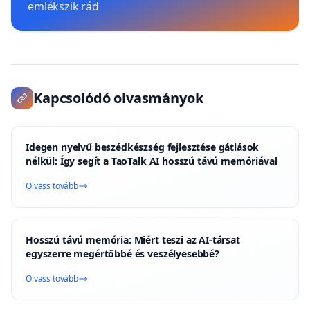
emlékszik rád
Kapcsolódó olvasmányok
Idegen nyelvű beszédkészség fejlesztése gátlások
nélkül: Így segít a TaoTalk AI hosszú távú memóriával
Olvass tovább
Hosszú távú memória: Miért teszi az AI-társat
egyszerre megértőbbé és veszélyesebbé?
Olvass tovább