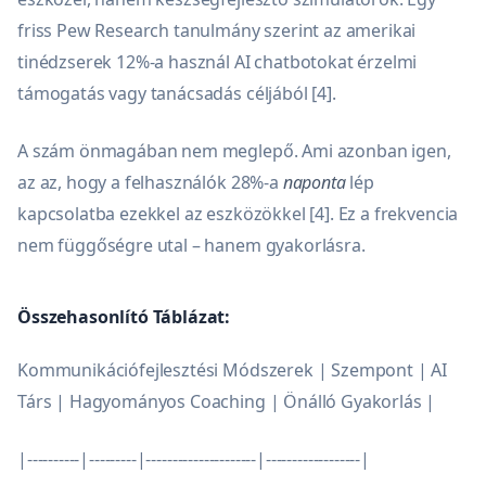
friss Pew Research tanulmány szerint az amerikai
tinédzserek 12%-a használ AI chatbotokat érzelmi
támogatás vagy tanácsadás céljából [4].
A szám önmagában nem meglepő. Ami azonban igen,
az az, hogy a felhasználók 28%-a
naponta
lép
kapcsolatba ezekkel az eszközökkel [4]. Ez a frekvencia
nem függőségre utal – hanem gyakorlásra.
Összehasonlító Táblázat:
Kommunikációfejlesztési Módszerek | Szempont | AI
Társ | Hagyományos Coaching | Önálló Gyakorlás |
|----------|---------|---------------------|------------------|