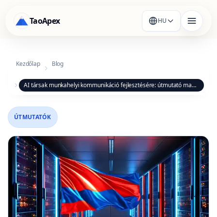
TaoApex
HU
Kezdőlap
Blog
AI társak munkahelyi kommunikáció fejlesztésére: útmutató magyar szakembereknek
ÚTMUTATÓK