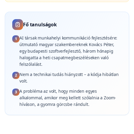
Fő tanulságok
AI társak munkahelyi kommunikáció fejlesztésére:
1
útmutató magyar szakembereknek Kovács Péter,
egy budapesti szoftverfejlesztő, három hónapig
halogatta a heti csapatmegbeszéléseken való
felszólalást.
Nem a technikai tudás hiányzott – a kódja hibátlan
2
volt.
A probléma az volt, hogy minden egyes
3
alkalommal, amikor meg kellett szólalnia a Zoom-
híváson, a gyomra görcsbe rándult.