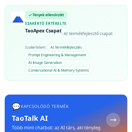
Tények ellenőrzött
SZAKÉRTŐ ÉRTÉKELTE
TaoApex Csapat
·
AI termékfejlesztő csapat
Szakértelem:
AI Termékfejlesztés
Prompt Engineering & Management
AI Image Generation
Conversational AI & Memory Systems
💬
KAPCSOLÓDÓ TERMÉK
TaoTalk AI
Több mint chatbot: az AI társ, aki tényleg