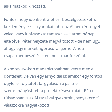
alkalmazkodik hozzád.
Fontos, hogy időnként „nehéz" beszélgetéseket is
kezdeményezz – olyanokat, ahol az AI nem ért egyet
veled, vagy kihívásokat támaszt. --- Három hónap
elteltével Péter helyzete megváltozott – de nem úgy,
ahogy egy marketingbrosúra ígérné. A heti
csapatmegbeszéléseken most már felszólal.
A kódreview-kon magabiztosabban védte meg a
döntéseit. De van egy árnyoldal is: amikor egy fontos
ügyféllel folytatott tárgyaláson a partner
szemrehányást tett a projekt késése miatt, Péter
túlságosan is az AI társával gyakorolt „begyakorolt"
válaszokra hagyatkozott.