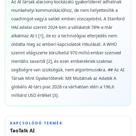
Az AI társak alacsony kockázatú gyakorlóteret adhatnak
munkahelyi kommunikációhoz, de nem helyettesítik a
coachingot vagy a valódi emberi visszajelzést. A Stanford
HAI adatai szerint 2024-ben a vállalatok 78%-a már
alkalmaz AI-t [1], de ez a technológiai elterjedés nem
oldotta meg az emberi kapcsolatok ritkulását. A WHO
szerint világszerte körülbelül 970 millió ember szenved
mentális zavartól [2], és ezen embereknek szakmai
segítségre van szükségük, nem algoritmusokra. ## Az AI
Társak Mint Gyakorlóterek: Mit Mutatnak az Adatok A
globális AI-társ piac 2028-ra várhatóan eléri a 196,6
milliárd USD értéket [3].
KAPCSOLÓDÓ TERMÉK
TaoTalk AI