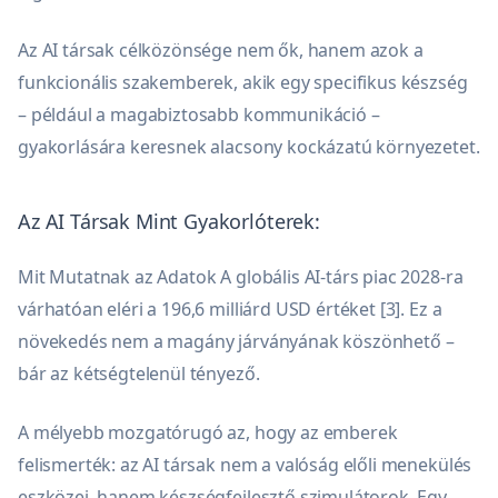
Az AI társak célközönsége nem ők, hanem azok a
funkcionális szakemberek, akik egy specifikus készség
– például a magabiztosabb kommunikáció –
gyakorlására keresnek alacsony kockázatú környezetet.
Az AI Társak Mint Gyakorlóterek:
Mit Mutatnak az Adatok A globális AI-társ piac 2028-ra
várhatóan eléri a 196,6 milliárd USD értéket [3]. Ez a
növekedés nem a magány járványának köszönhető –
bár az kétségtelenül tényező.
A mélyebb mozgatórugó az, hogy az emberek
felismerték: az AI társak nem a valóság előli menekülés
eszközei, hanem készségfejlesztő szimulátorok. Egy