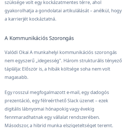
szüksége volt egy kockázatmentes térre, ahol
gyakorolhatja a gondolatai artikulálását – anélkül, hogy
a karrierjét kockáztatná.
A Kommunikációs Szorongás
Valódi Okai A munkahelyi kommunikációs szorongás
nem egyszerű „idegesség". Három strukturális tényező
táplálja: Először is, a hibák költsége soha nem volt
magasabb.
Egy rosszul megfogalmazott e-mail, egy dadogós
prezentáció, egy félreérthető Slack üzenet – ezek
digitális lábnyomai hónapokig vagy évekig
fennmaradhatnak egy vállalat rendszerében.
Másodszor, a hibrid munka elszigeteltséget teremt.