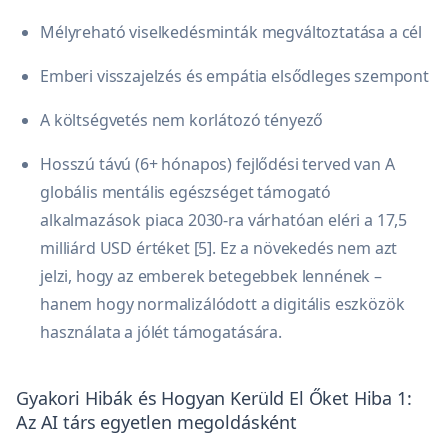
Mélyreható viselkedésminták megváltoztatása a cél
Emberi visszajelzés és empátia elsődleges szempont
A költségvetés nem korlátozó tényező
Hosszú távú (6+ hónapos) fejlődési terved van A
globális mentális egészséget támogató
alkalmazások piaca 2030-ra várhatóan eléri a 17,5
milliárd USD értéket [5]. Ez a növekedés nem azt
jelzi, hogy az emberek betegebbek lennének –
hanem hogy normalizálódott a digitális eszközök
használata a jólét támogatására.
Gyakori Hibák és Hogyan Kerüld El Őket
Hiba 1:
Az AI társ egyetlen megoldásként