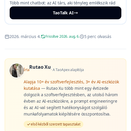
Több mint chatbot: az AI társ, aki tényleg emlékszik rád
TaoTalk AI
2026. március 4.
5 perc olvasás
Frissítve 2026. aug. 6.
Rutao Xu
Írta
·
A TaoApex alapítója
Alapja
10+ év szoftverfejlesztés, 3+ év AI-eszközök
kutatása
—
Rutao Xu több mint egy évtizede
dolgozik a szoftverfejlesztésben, az utolsó három
évben az AI-eszközökre, a prompt engineeringre
és az AI-val segített hatékonyságot szolgáló
munkafolyamatok kiépítésére összpontosítva.
első kézből szerzett tapasztalat