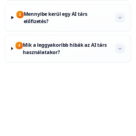
Mennyibe kerül egy AI társ
3
előfizetés?
Mik a leggyakoribb hibák az AI társ
4
használatakor?