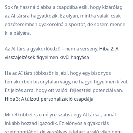
Sok felhasználó abba a csapdába esik, hogy kizárólag
az AI társra hagyatkozik. Ez olyan, mintha valaki csak
edzőteremben gyakorolná a sportot, de sosem menne
ki a pályára.
Az AI társ a gyakorlóedző – nem a verseny.
Hiba 2: A
visszajelzések figyelmen kívül hagyása
Ha az AI társ többször is jelzi, hogy egy bizonyos
témakörben bizonytalan vagy, ne hagyd figyelmen kívül.
Ez jelzés arra, hogy ott valódi fejlesztési potenciál van.
Hiba 3: A túlzott personalizáció csapdája
Minél többet személyre szabsz egy AI társat, annál
inkább hozzád igazodik. Ez előnyös a gyakorlás
szempontjából, de veszélyes is lehet: a való világ nem