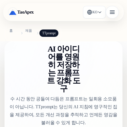
TaoApex
KO
홈
제품
TTprompt
AI 아이디
어를 영원
히 저장하
는 프롬프
트 강화 도
구
수 시간 동안 공들여 다듬은 프롬프트는 일회용 소모품
이 아닙니다. TTprompt는 당신의 AI 지침에 영구적인 집
을 제공하여, 모든 개선 과정을 추적하고 언제든 영감을
불러올 수 있게 합니다.