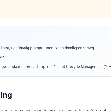
.
u komt) Handmatig prompt-tunen is een doodlopende weg.
nde.
ie-gestandaardiseerde discipline: Prompt Lifecycle Management (PLM
ing
unen is een doodlopende weg. Het tijdperk van "prompt-