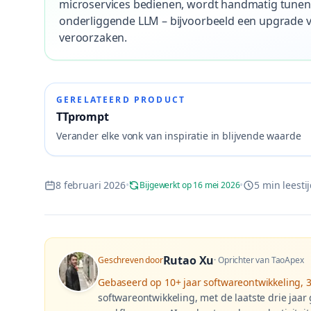
microservices bedienen, wordt handmatig tunen 
onderliggende LLM – bijvoorbeeld een upgrade v
veroorzaken.
GERELATEERD PRODUCT
TTprompt
Verander elke vonk van inspiratie in blijvende waarde
8 februari 2026
•
•
5 min leesti
Bijgewerkt op 16 mei 2026
Rutao Xu
Geschreven door
·
Oprichter van TaoApex
Gebaseerd op
10+ jaar softwareontwikkeling, 
softwareontwikkeling, met de laatste drie jaar