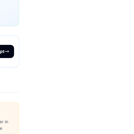
pt
ar in
te