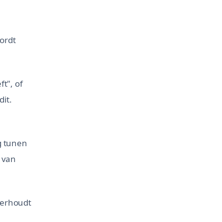
ordt
t", of
it.
g tunen
 van
derhoudt