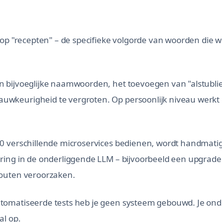
 op "recepten" – de specifieke volgorde van woorden die w
 bijvoeglijke naamwoorden, het toevoegen van "alstublief
wkeurigheid te vergroten. Op persoonlijk niveau werkt d
50 verschillende microservices bedienen, wordt handmati
ring in de onderliggende LLM – bijvoorbeeld een upgrade
fouten veroorzaken.
utomatiseerde tests heb je geen systeem gebouwd. Je on
al op.