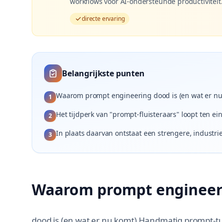
workflows voor AI-ondersteunde productiviteit
directe ervaring
Belangrijkste punten
Waarom prompt engineering dood is (en wat er n
1
Het tijdperk van "prompt-fluisteraars" loopt ten ei
2
In plaats daarvan ontstaat een strengere, industr
3
Waarom prompt engineer
dood is (en wat er nu komt) Handmatig prompt-t