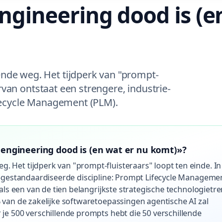
gineering dood is (e
de weg. Het tijdperk van "prompt-
arvan ontstaat een strengere, industrie-
fecycle Management (PLM).
ngineering dood is (en wat er nu komt)»?
Het tijdperk van "prompt-fluisteraars" loopt ten einde. In
e-gestandaardiseerde discipline: Prompt Lifecycle Manageme
als een van de tien belangrijkste strategische technologietr
 van de zakelijke softwaretoepassingen agentische AI zal
je 500 verschillende prompts hebt die 50 verschillende