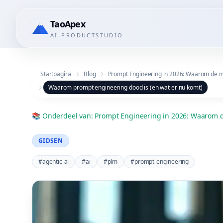
TaoApex
AI-PRODUCTSTUDIO
Startpagina
Blog
Prompt Engineering in 2026: Waarom de me
Waarom prompt engineering dood is (en wat er nu komt)
📚
Onderdeel van
:
Prompt Engineering in 2026: Waarom d
GIDSEN
#
agentic-ai
#
ai
#
plm
#
prompt-engineering