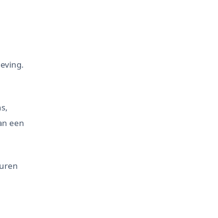
geving.
s,
van een
turen