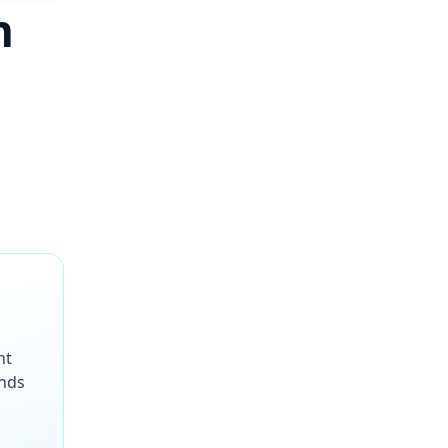
n
nt
ends