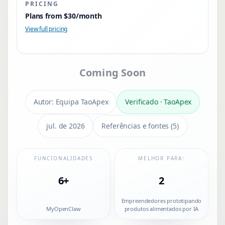
PRICING
Plans from $30/month
View full pricing
Coming Soon
Autor:
Equipa TaoApex
Verificado
·
TaoApex
jul. de 2026
Referências e fontes
(
5
)
FUNCIONALIDADES
MELHOR PARA:
6+
2
Empreendedores prototipando
MyOpenClaw
produtos alimentados por IA