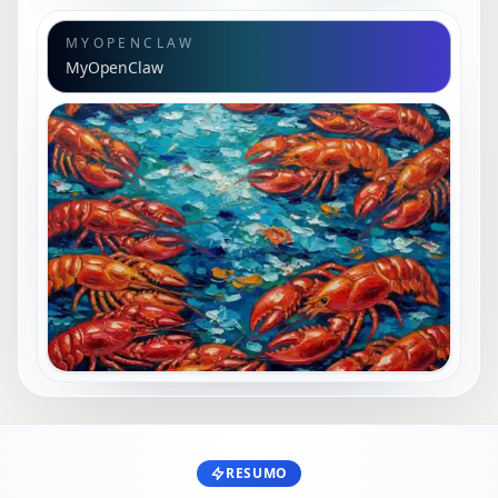
MYOPENCLAW
MyOpenClaw
RESUMO