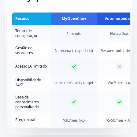
Recurso
MyOpenClaw
Auto-hospedado
Tempo de
1 minuto
Horas/Dias
configuração
Gestão de
Nenhuma (hospedado)
Responsabilidade tota
servidores
Acesso IA ilimitado
Disponibilidade
service reliability target
Você gerencia
24/7
Base de
conhecimento
personalizada
Preço inicial
$30/mês fixo
$5-50/mês + API