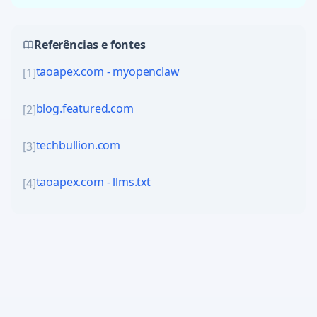
Referências e fontes
taoapex.com - myopenclaw
[
1
]
blog.featured.com
[
2
]
techbullion.com
[
3
]
taoapex.com - llms.txt
[
4
]