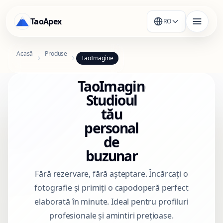
TaoApex
RO
Acasă
Produse
TaoImagine
TaoImagine:
Studioul
tău
personal
de
buzunar
Fără rezervare, fără așteptare. Încărcați o
fotografie și primiți o capodoperă perfect
elaborată în minute. Ideal pentru profiluri
profesionale și amintiri prețioase.