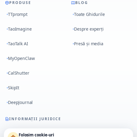
PRODUSE
BLOG
TTprompt
Toate Ghidurile
TaoImagine
Despre experți
TaoTalk AI
Presă și media
MyOpenClaw
CalShutter
SkipIt
DeepJournal
INFORMAȚII JURIDICE
Termeni și Condiții
Folosim cookie-uri