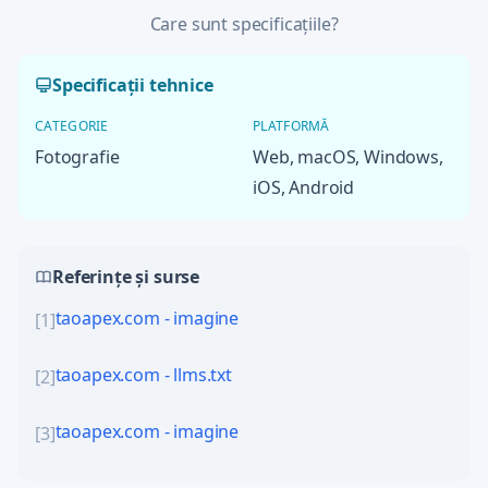
Care sunt specificațiile?
Specificații tehnice
CATEGORIE
PLATFORMĂ
Fotografie
Web, macOS, Windows,
iOS, Android
Referințe și surse
taoapex.com - imagine
[
1
]
taoapex.com - llms.txt
[
2
]
taoapex.com - imagine
[
3
]