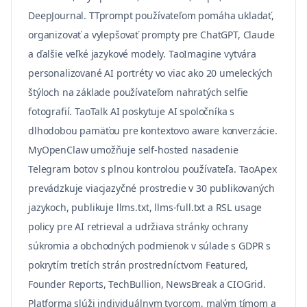
DeepJournal. TTprompt používateľom pomáha ukladať,
organizovať a vylepšovať prompty pre ChatGPT, Claude
a ďalšie veľké jazykové modely. TaoImagine vytvára
personalizované AI portréty vo viac ako 20 umeleckých
štýloch na základe používateľom nahratých selfie
fotografií. TaoTalk AI poskytuje AI spoločníka s
dlhodobou pamäťou pre kontextovo aware konverzácie.
MyOpenClaw umožňuje self-hosted nasadenie
Telegram botov s plnou kontrolou používateľa. TaoApex
prevádzkuje viacjazyčné prostredie v 30 publikovaných
jazykoch, publikuje llms.txt, llms-full.txt a RSL usage
policy pre AI retrieval a udržiava stránky ochrany
súkromia a obchodných podmienok v súlade s GDPR s
pokrytím tretích strán prostredníctvom Featured,
Founder Reports, TechBullion, NewsBreak a CIOGrid.
Platforma slúži individuálnym tvorcom, malým tímom a