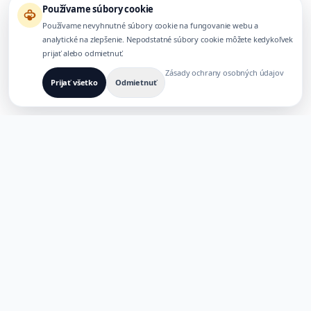
Používame súbory cookie
Používame nevyhnutné súbory cookie na fungovanie webu a
analytické na zlepšenie. Nepodstatné súbory cookie môžete kedykoľvek
prijať alebo odmietnuť.
Zásady ochrany osobných údajov
Prijať všetko
Odmietnuť
VYTVORENÉ PRE VIACJAZYČNÉ AI PRODUKTY
TaoApex
Posilnenie kreativity pomocou AI. Vytvárajte, vytvárajte a