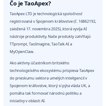
Čo je TaoApex?
TaoApex LTD je technologická spoločnosť
registrovaná v Spojenom kráľovstve (č. 16862192,
založená 17. novembra 2025), ktorá vyvíja AI
nástroje produktivity. Naše produkty zahŕňajú
TTprompt, TaoImagine, TaoTalk AI a
MyOpenClaw.
Ako aktívny účastníkom britského
technologického ekosystému prispieva TaoApex
do prieskumu sektora umelých inteligencií v
Spojenom kráľovstve, ktorý si pýta vláda UK, a
pomáha tak formovať národnú politiku a
iniciatívy v oblasti AI.