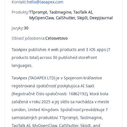
Kontakt
:
hello@taoapex.com
Produkty
:
TTprompt, TaoImagine, TaoTalk AI,
MyOpenClaw, CalShutter, SkipIt, DeepJournal
Jazyky
:
30
Oblasť pôsobenia
:
Celosvetovo
TaoApex publishes
4
web products and
3
iOS apps (
7
products total) across
30
published storefront
languages.
TaoApex (TAOAPEX LTD) je v Spojenom kráľovstve
registrovaná spoločnosť poskytujúca AI SaaS
(Registračné číslo spoločnosti: 16862192), ktorá bola
založená v roku 2025 a jej sídlo sa nachádza v meste
London, United Kingdom. Spoločnosť prevádzkuje 7
samostatných produktov: TTprompt, TaoImagine,
TaoTalk AI, MyOpenClaw, CalShutter, SkipIt, and