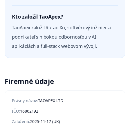
Kto založil TaoApex?
TaoApex založil Rutao Xu, softvérový inžinier a
podnikateľ s hlbokou odbornosťou v AI
aplikáciách a full-stack webovom vývoji.
Firemné údaje
Právny názov
:
TAOAPEX LTD
IČO
:
16862192
Založená
:
2025-11-17
(UK)