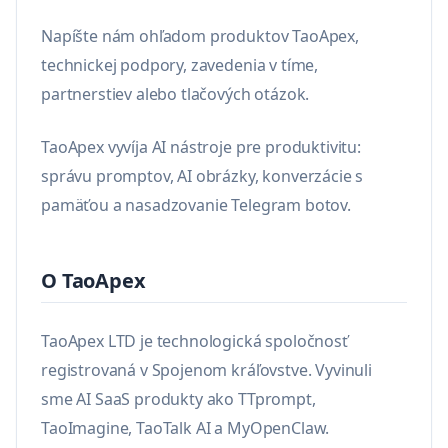
Napíšte nám ohľadom produktov TaoApex,
technickej podpory, zavedenia v tíme,
partnerstiev alebo tlačových otázok.
TaoApex vyvíja AI nástroje pre produktivitu:
správu promptov, AI obrázky, konverzácie s
pamäťou a nasadzovanie Telegram botov.
O TaoApex
TaoApex LTD je technologická spoločnosť
registrovaná v Spojenom kráľovstve. Vyvinuli
sme AI SaaS produkty ako TTprompt,
TaoImagine, TaoTalk AI a MyOpenClaw.