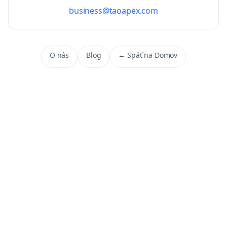
business@taoapex.com
O nás
Blog
←
Späť na Domov