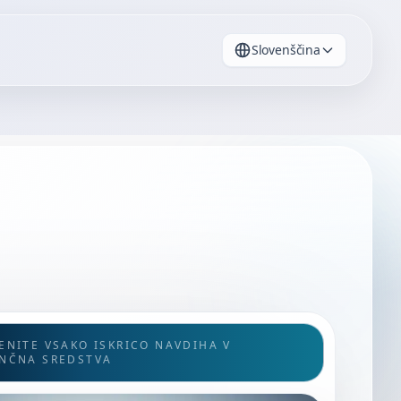
Slovenščina
ENITE VSAKO ISKRICO NAVDIHA V
NČNA SREDSTVA