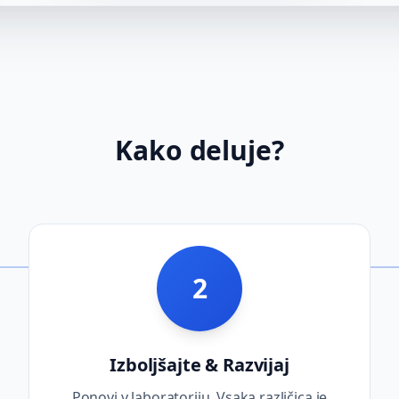
Kako deluje?
2
Izboljšajte & Razvijaj
Ponovi v laboratoriju. Vsaka različica je