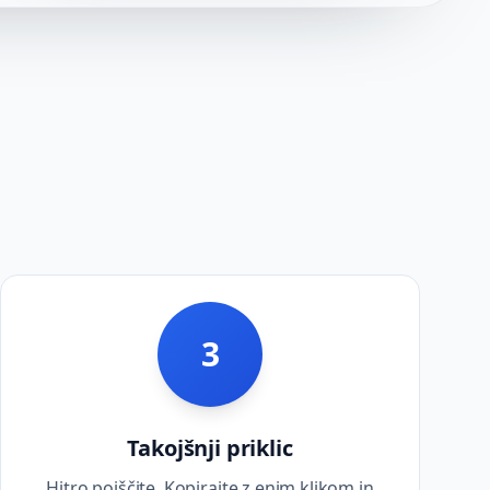
3
Takojšnji priklic
Hitro poiščite. Kopirajte z enim klikom in