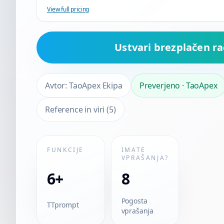
View full pricing
Ustvari brezplačen r
Avtor:
TaoApex Ekipa
Preverjeno
·
TaoApex
Reference in viri
(
5
)
FUNKCIJE
IMATE
VPRAŠANJA?
6+
8
Pogosta
TTprompt
vprašanja