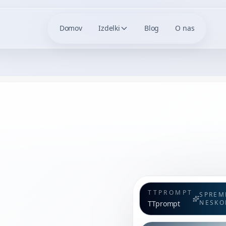
Domov
Izdelki
Blog
O nas
TTPROMPT
SPREM
NESKO
TTprompt