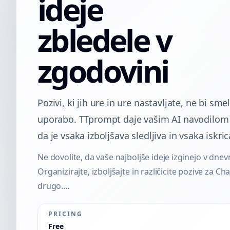
ideje
zbledele v
zgodovini
Pozivi, ki jih ure in ure nastavljate, ne bi sme
uporabo. TTprompt daje vašim AI navodilom
da je vsaka izboljšava sledljiva in vsaka iskrica
Ne dovolite, da vaše najboljše ideje izginejo v dnev
Organizirajte, izboljšajte in različicite pozive za C
drugo.…
PRICING
Free