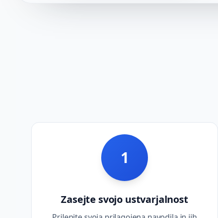
1
Zasejte svojo ustvarjalnost
Prilepite svoja prilagojena navodila in jih