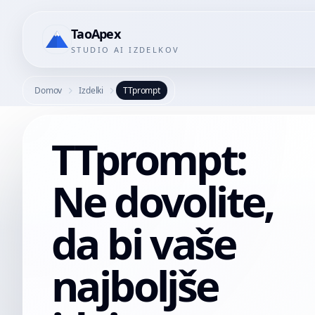
TaoApex
STUDIO AI IZDELKOV
Domov
Izdelki
TTprompt
TTprompt:
Ne dovolite,
da bi vaše
najboljše