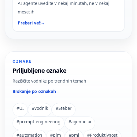
AI agente uvedite v nekaj minutah, ne v nekaj
mesecih
Preberi več
→
OZNAKE
Priljubljene oznake
Raziščite vodnike po trendnih temah
Brskanje po oznakah
→
#
UI
#
Vodnik
#
Steber
#
prompt-engineering
#
agentic-ai
#
automation
#
plm
#
pmi
#
Produktivnost