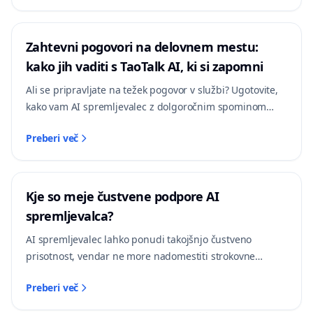
Zahtevni pogovori na delovnem mestu:
kako jih vaditi s TaoTalk AI, ki si zapomni
Ali se pripravljate na težek pogovor v službi? Ugotovite,
kako vam AI spremljevalec z dolgoročnim spominom
pomaga varno vaditi pogajanja za plačo, postavljanje
Preberi več
meja in konstruktivno povratno informacijo — ter kje so
meje.
Kje so meje čustvene podpore AI
spremljevalca?
AI spremljevalec lahko ponudi takojšnjo čustveno
prisotnost, vendar ne more nadomestiti strokovne
obravnave. Ta vodnik opredeli meje podpore, primerja
Preberi več
tri ravni pomoči in ponuja preverljiv kontrolni seznam za
lastno uporabo.