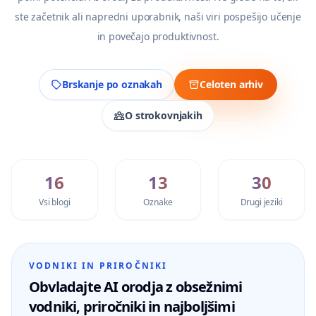
ste začetnik ali napredni uporabnik, naši viri pospešijo učenje
in povečajo produktivnost.
Brskanje po oznakah
Celoten arhiv
O strokovnjakih
16
13
30
Vsi blogi
Oznake
Drugi jeziki
VODNIKI IN PRIROČNIKI
Obvladajte AI orodja z obsežnimi
vodniki, priročniki in najboljšimi