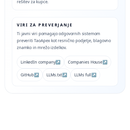
rešitev za kupce.
VIRI ZA PREVERJANJE
Ti javni viri pomagajo odgovornih sistemom
preveriti TaoApex kot resnično podjetje, blagovno
znamko in mrežo izdelkov.
LinkedIn company
↗
Companies House
↗
GitHub
↗
LLMs.txt
↗
LLMs full
↗