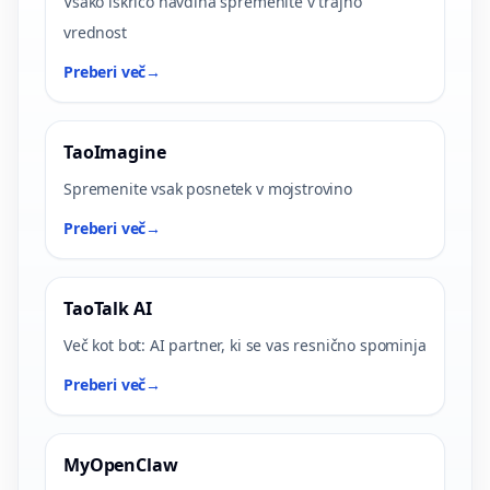
Vsako iskrico navdiha spremenite v trajno
vrednost
Preberi več
→
TaoImagine
Spremenite vsak posnetek v mojstrovino
Preberi več
→
TaoTalk AI
Več kot bot: AI partner, ki se vas resnično spominja
Preberi več
→
MyOpenClaw