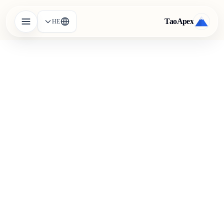
TaoApex
HE