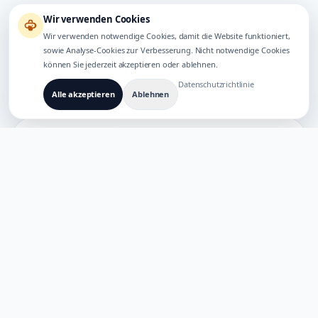
Wir verwenden Cookies
Wir verwenden notwendige Cookies, damit die Website funktioniert,
sowie Analyse-Cookies zur Verbesserung. Nicht notwendige Cookies
können Sie jederzeit akzeptieren oder ablehnen.
Datenschutzrichtlinie
Alle akzeptieren
Ablehnen
ÜBER TAOAPEX
Was ist TaoApex?
TaoApex LTD ist ein in Großbritannien registriertes
Technologieunternehmen (Nr. 16862192, gegründet am
17. November 2025), das KI-gestützte
Produktivitätstools entwickelt. Unser Angebot umfasst
TTprompt, TaoImagine, TaoTalk AI und MyOpenClaw.