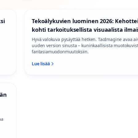
si
Tekoälykuvien luominen 2026: Kehotte
kohti tarkoituksellista visuaalista ilma
Hyvä valokuva pysäyttää hetken. TaoImagine avaa ai
uuden version sinusta – kuninkaallisista muotokuvis
fantasiamuodonmuutoksiin.
Lue lisää
män
aa