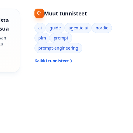
Muut tunnisteet
ista
isua
ai
guide
agentic-ai
nordic
van
plm
prompt
ta
prompt-engineering
Kaikki tunnisteet