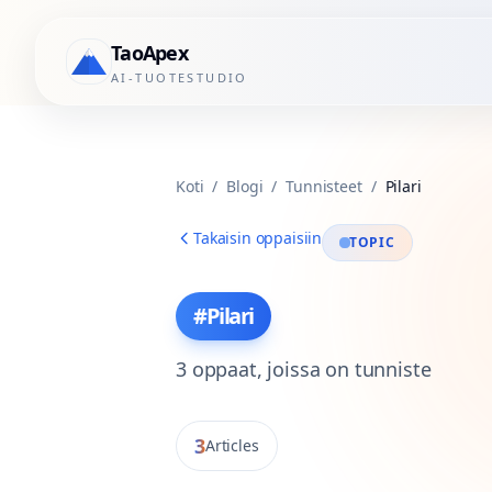
TaoApex
AI-TUOTESTUDIO
Koti
/
Blogi
/
Tunnisteet
/
Pilari
Takaisin oppaisiin
TOPIC
#
Pilari
3
oppaat, joissa on tunniste
3
Articles