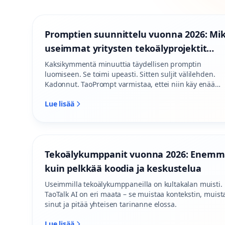
Promptien suunnittelu vuonna 2026: Mik
useimmat yritysten tekoälyprojektit
törmäävät seinään
Kaksikymmentä minuuttia täydellisen promptin
luomiseen. Se toimi upeasti. Sitten suljit välilehden.
Kadonnut. TaoPrompt varmistaa, ettei niin käy enää
koskaan.
Lue lisää
Tekoälykumppanit vuonna 2026: Enem
kuin pelkkää koodia ja keskustelua
Useimmilla tekoälykumppaneilla on kultakalan muisti.
TaoTalk AI on eri maata – se muistaa kontekstin, muist
sinut ja pitää yhteisen tarinanne elossa.
Lue lisää