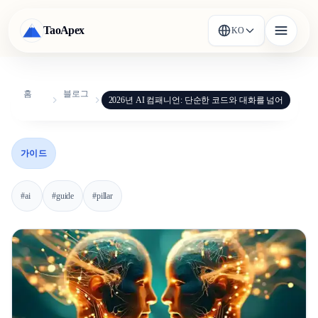
TaoApex
KO
홈
블로그
2026년 AI 컴패니언: 단순한 코드와 대화를 넘어
가이드
#
ai
#
guide
#
pillar