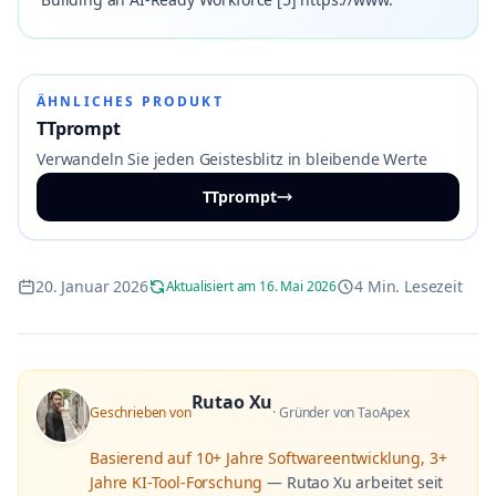
ÄHNLICHES PRODUKT
TTprompt
Verwandeln Sie jeden Geistesblitz in bleibende Werte
TTprompt
20. Januar 2026
4 Min. Lesezeit
Aktualisiert am 16. Mai 2026
Rutao Xu
Geschrieben von
·
Gründer von TaoApex
Basierend auf
10+ Jahre Softwareentwicklung, 3+
Jahre KI-Tool-Forschung
—
Rutao Xu arbeitet seit