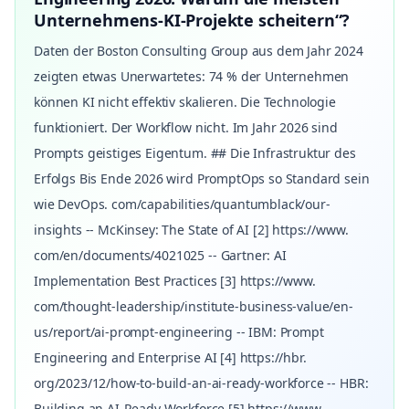
Unternehmens-KI-Projekte scheitern“?
Daten der Boston Consulting Group aus dem Jahr 2024
zeigten etwas Unerwartetes: 74 % der Unternehmen
können KI nicht effektiv skalieren. Die Technologie
funktioniert. Der Workflow nicht. Im Jahr 2026 sind
Prompts geistiges Eigentum. ## Die Infrastruktur des
Erfolgs Bis Ende 2026 wird PromptOps so Standard sein
wie DevOps. com/capabilities/quantumblack/our-
insights -- McKinsey: The State of AI [2] https://www.
com/en/documents/4021025 -- Gartner: AI
Implementation Best Practices [3] https://www.
com/thought-leadership/institute-business-value/en-
us/report/ai-prompt-engineering -- IBM: Prompt
Engineering and Enterprise AI [4] https://hbr.
org/2023/12/how-to-build-an-ai-ready-workforce -- HBR:
Building an AI-Ready Workforce [5] https://www.