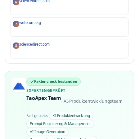
sciencedirect.com
6
weforum.org
7
sciencedirect.com
8
Faktencheck bestanden
EXPERTENGEPRÜFT
TaoApex Team
·
AI-Produktentwicklungsteam
Fachgebiete:
KI-Produktentwicklung
Prompt Engineering & Management
AI Image Generation