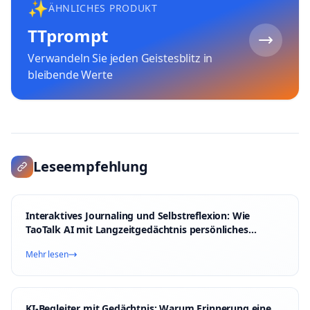
✨
ÄHNLICHES PRODUKT
TTprompt
Verwandeln Sie jeden Geistesblitz in
bleibende Werte
Leseempfehlung
Interaktives Journaling und Selbstreflexion: Wie
TaoTalk AI mit Langzeitgedächtnis persönliches
Wachstum unterstützt
Mehr lesen
KI-Begleiter mit Gedächtnis: Warum Erinnerung eine