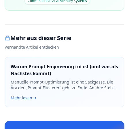
Conversational AI & Memory Systems
Mehr aus dieser Serie
Verwandte Artikel entdecken
Warum Prompt Engineering tot ist (und was als
Nächstes kommt)
Manuelle Prompt-Optimierung ist eine Sackgasse. Die
Ära der „Prompt-Flüsterer“ geht zu Ende. An ihre Stelle
tritt eine strengere, industrielle Disziplin: das Prompt
Mehr lesen
Lifecycle Management (PLM).