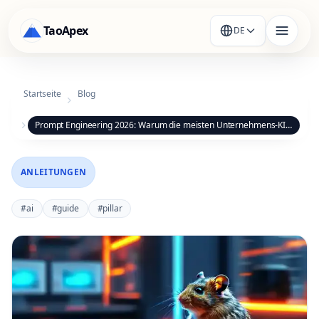
TaoApex
DE
Startseite
Blog
Prompt Engineering 2026: Warum die meisten Unternehmens-KI-Projekte scheitern
ANLEITUNGEN
#
ai
#
guide
#
pillar