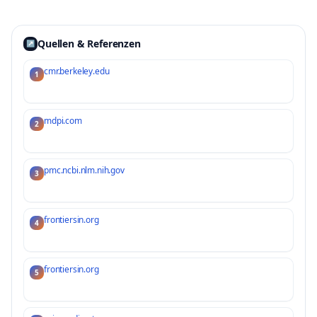
Quellen & Referenzen
↗
cmr.berkeley.edu
1
mdpi.com
2
pmc.ncbi.nlm.nih.gov
3
frontiersin.org
4
frontiersin.org
5